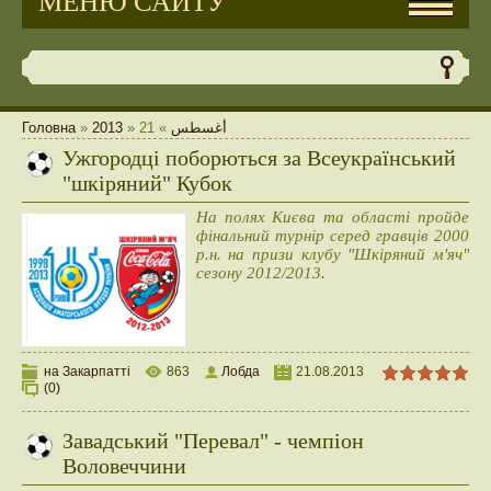
МЕНЮ САЙТУ
Головна
»
2013
»
21
»
أغسطس
Ужгородці поборються за Всеукраїнський
"шкіряний" Кубок
На полях Києва та області пройде
фінальний турнір серед гравців 2000
р.н. на призи клубу "Шкіряний м'яч"
сезону 2012/2013.
на Закарпатті
863
Лобда
21.08.2013
(0)
Завадський "Перевал" - чемпіон
Воловеччини