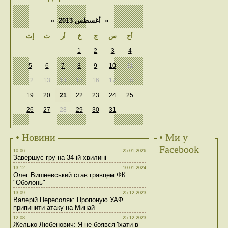
«
أغسطس 2013
»
أح
س
ج
خ
أر
ث
إث
1
2
3
4
5
6
7
8
9
10
11
12
13
14
15
16
17
18
19
20
21
22
23
24
25
26
27
28
29
30
31
• Новини
• Ми у
Facebook
10:06
25.01.2026
Завершує гру на 34-ій хвилині
13:12
10.01.2024
Олег Вишневський став гравцем ФК
"Оболонь"
13:09
25.12.2023
Валерій Пересоляк: Пропоную УАФ
припинити атаку на Минай
12:08
25.12.2023
Желько Любенович: Я не боявся їхати в