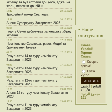
Україну та був готовий до цього, адже, на
жаль, пережив дві війни
17:42
22.10.2023
Трофейний покер Севлюша
13:11
20.10.2023
Анонс Суперкубку Закарпаття 2023
09:54
18.10.2023
• Наше
Годя у Сеулі дебютував за юнацьку збірну
опитування
України
10:28
17.10.2023
Чемпіонство Севлюша, ривок Медеї та
Слава
бронзовіння Тячева
Україні!
Героям
09:00
17.10.2023
Результати 14-го туру чемпіонату
Слава!
Закарпаття 2023
Смерть
08:59
17.10.2023
оркам!
Результати 13-го туру чемпіонату
Путін
Закарпаття 2023
ху*ло
08:55
17.10.2023
Результати 12-го туру чемпіонату
Закарпаття 2023
أرشيف
|
النتائج
15:28
29.09.2023
الأسئلة
Анонс 12-го туру чемпіонату Закарпаття
مجموع الردود:
2023
151
13:45
25.09.2023
Результати 11-го туру чемпіонату
Закарпаття 2023