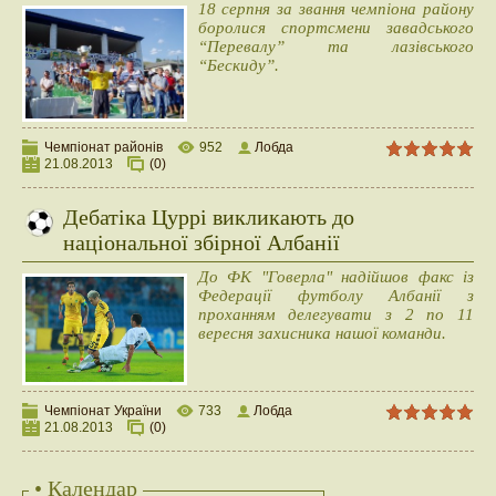
18 серпня за звання чемпіона району
боролися спортсмени завадського
“Перевалу” та лазівського
“Бескиду”.
Чемпіонат районів
952
Лобда
21.08.2013
(0)
Дебатіка Цуррі викликають до
національної збірної Албанії
До ФК "Говерла" надійшов факс із
Федерації футболу Албанії з
проханням делегувати з 2 по 11
вересня захисника нашої команди.
Чемпіонат України
733
Лобда
21.08.2013
(0)
• Календар