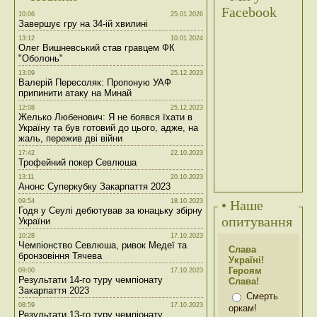
Facebook
10:06
25.01.2026
Завершує гру на 34-ій хвилині
13:12
10.01.2024
Олег Вишневський став гравцем ФК
"Оболонь"
13:09
25.12.2023
Валерій Пересоляк: Пропоную УАФ
припинити атаку на Минай
12:08
25.12.2023
Желько Любенович: Я не боявся їхати в
Україну та був готовий до цього, адже, на
жаль, пережив дві війни
17:42
22.10.2023
Трофейний покер Севлюша
13:11
20.10.2023
Анонс Суперкубку Закарпаття 2023
09:54
18.10.2023
• Наше
Годя у Сеулі дебютував за юнацьку збірну
опитування
України
10:28
17.10.2023
Чемпіонство Севлюша, ривок Медеї та
Слава
бронзовіння Тячева
Україні!
Героям
09:00
17.10.2023
Результати 14-го туру чемпіонату
Слава!
Закарпаття 2023
Смерть
08:59
17.10.2023
оркам!
Результати 13-го туру чемпіонату