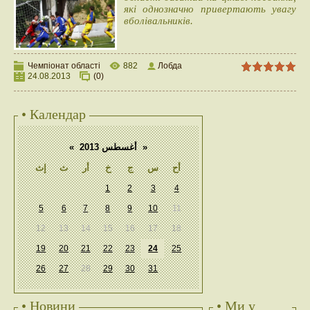
які однозначно привертають увагу
вболівальників.
Чемпіонат області
882
Лобда
24.08.2013
(0)
• Календар
«
أغسطس 2013
»
أح
س
ج
خ
أر
ث
إث
1
2
3
4
5
6
7
8
9
10
11
12
13
14
15
16
17
18
19
20
21
22
23
24
25
26
27
28
29
30
31
• Новини
• Ми у