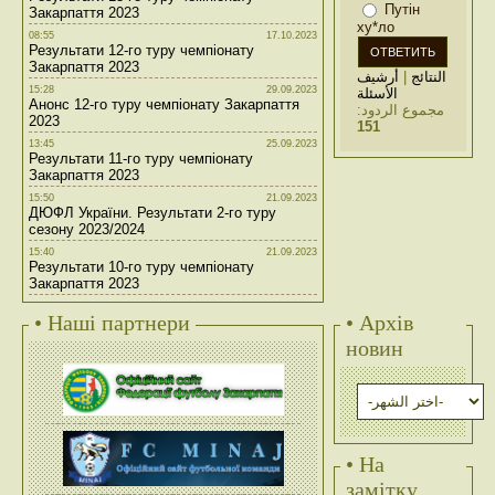
Путін
Закарпаття 2023
ху*ло
08:55
17.10.2023
Результати 12-го туру чемпіонату
Закарпаття 2023
أرشيف
|
النتائج
15:28
29.09.2023
الأسئلة
Анонс 12-го туру чемпіонату Закарпаття
مجموع الردود:
2023
151
13:45
25.09.2023
Результати 11-го туру чемпіонату
Закарпаття 2023
15:50
21.09.2023
ДЮФЛ України. Результати 2-го туру
сезону 2023/2024
15:40
21.09.2023
Результати 10-го туру чемпіонату
Закарпаття 2023
• Наші партнери
• Архів
новин
• На
замітку