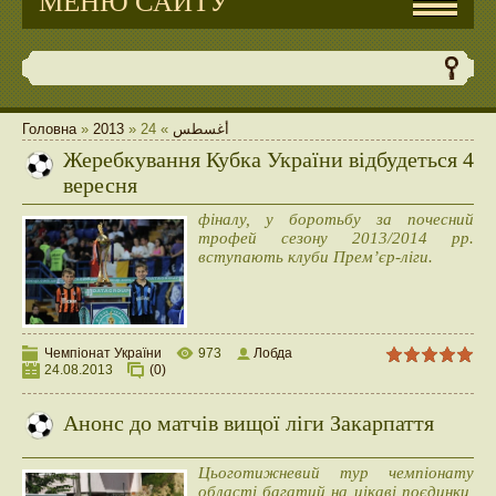
МЕНЮ САЙТУ
Головна
»
2013
»
24
»
أغسطس
Жеребкування Кубка України відбудеться 4
вересня
фіналу, у боротьбу за почесний
трофей сезону 2013/2014 рр.
вступають клуби Прем’єр-ліги.
Чемпіонат України
973
Лобда
24.08.2013
(0)
Анонс до матчів вищої ліги Закарпаття
Цьоготижневий тур чемпіонату
області багатий на цікаві поєдинки,