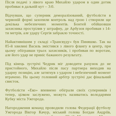
Після подачі з лівого краю Михайло ударом в один дотик
пробиває в дальній кут – 3:0.
Відчувши, що суперник деморалізований, футболісти в
червоній формі захопили контроль над грою і створили ще
декілька небезпечних моментів. Бонтей обійшовши
захисника прострілив у штрафну, де Арбузов пробивав з 14-
ти метрів, але удару Сергія забракло точності.
Найактивнішим у складі «Трансвуду» був Пиняшко. Так на
85-й хвилині Василь змістився з лівого флангу в центр, при
цьому обігравши трьох захисників, і пробивав по воротам,
але його удар не приніс бажаного результату.
Під кінець зустрічі Чедрик міг доводити рахунок до не
пристойного, Михайло після пасу партнера виходив на
ударну позицію, але затягнув з ударом і небезпечний момент
втрачено. На цьому головний арбітр зустрічі дає фінальний
свисток.
Футболісти «Еко» впевнено обіграли своїх суперників і
тепер, цілком заслужено, можуть називатись володарями
Кубку міста Ужгорода.
Нагородження команд проводили голова Федерації футболу
Ужгорода Віктор Качур, міський голова Богдан Андріїв,