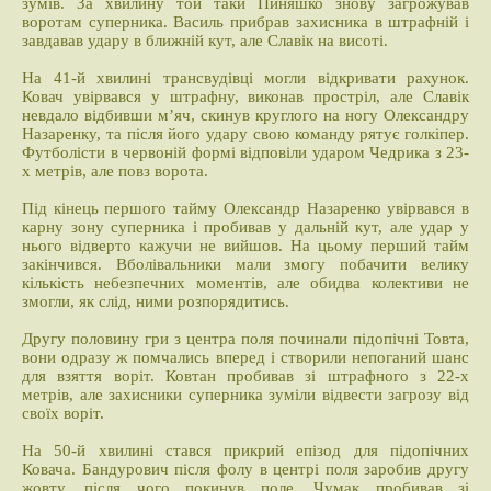
зумів. За хвилину той таки Пиняшко знову загрожував
воротам суперника. Василь прибрав захисника в штрафній і
завдавав удару в ближній кут, але Славік на висоті.
На 41-й хвилині трансвудівці могли відкривати рахунок.
Ковач увірвався у штрафну, виконав простріл, але Славік
невдало відбивши м’яч, скинув круглого на ногу Олександру
Назаренку, та після його удару свою команду рятує голкіпер.
Футболісти в червоній формі відповіли ударом Чедрика з 23-
х метрів, але повз ворота.
Під кінець першого тайму Олександр Назаренко увірвався в
карну зону суперника і пробивав у дальній кут, але удар у
нього відверто кажучи не вийшов. На цьому перший тайм
закінчився. Вболівальники мали змогу побачити велику
кількість небезпечних моментів, але обидва колективи не
змогли, як слід, ними розпорядитись.
Другу половину гри з центра поля починали підопічні Товта,
вони одразу ж помчались вперед і створили непоганий шанс
для взяття воріт. Ковтан пробивав зі штрафного з 22-х
метрів, але захисники суперника зуміли відвести загрозу від
своїх воріт.
На 50-й хвилині стався прикрий епізод для підопічних
Ковача. Бандурович після фолу в центрі поля заробив другу
жовту, після чого покинув поле. Чумак пробивав зі