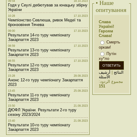
09:54
18.10.2023
• Наше
Годя у Сеулі дебютував за юнацьку збірну
опитування
України
10:28
17.10.2023
Чемпіонство Севлюша, ривок Медеї та
Слава
бронзовіння Тячева
Україні!
Героям
09:00
17.10.2023
Результати 14-го туру чемпіонату
Слава!
Закарпаття 2023
Смерть
08:59
17.10.2023
оркам!
Результати 13-го туру чемпіонату
Путін
Закарпаття 2023
ху*ло
08:55
17.10.2023
Результати 12-го туру чемпіонату
Закарпаття 2023
أرشيف
|
النتائج
15:28
29.09.2023
الأسئلة
Анонс 12-го туру чемпіонату Закарпаття
مجموع الردود:
2023
151
13:45
25.09.2023
Результати 11-го туру чемпіонату
Закарпаття 2023
15:50
21.09.2023
ДЮФЛ України. Результати 2-го туру
сезону 2023/2024
15:40
21.09.2023
Результати 10-го туру чемпіонату
Закарпаття 2023