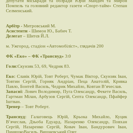
депутати міськради та облради Юрій Мандич та Мирон
Помпель та головний редактор газети «Спорт-тайм» Степан
Селменський.
Арбітр -
Митровський М.
Асистенти
- Шимон Ю., Бабич Т.
Делегат
– Шитєв Й.Л.
м. Ужгород, стадіон «Автомобіліст», глядачів 200
ФК «Еко» – ФК «Трансвуд»
3:0
Голи:
Скунзяк 53, 69, Чедрик 83.
Еко:
Славік Юрій, Товт Роберт, Чумак Віктор, Скунзяк Іван,
Товтин Сергій, Горняк Андріан, Пеца Анатолій, Кривка
Павло, Бонтей Василь, Чедрик Михайло, Ковтан В’ячеслав.
Запасні:
Лович Володимир, Пуга Олександр, Фекете Василь,
Гартман Мілан, Арбузов Сергій, Септа Олександр, Пфайфер
Іштван.
Тренер
– Товт Роберт.
Трансвуд:
Галаговець Юрій, Крьока Михайло, Куцик
В’ячеслав, Дзьоба Едуард, Назаренко Олександр, Повхан
Сергій, Назаренко Сергій, Ковач Іван, Бандурович Іван,
ПиняшкоВасиль, Вишневський Олег.