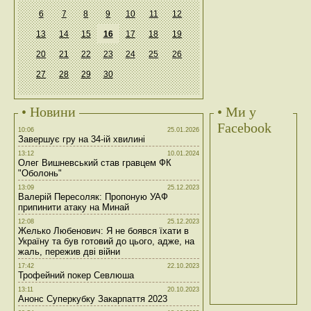
6
7
8
9
10
11
12
13
14
15
16
17
18
19
20
21
22
23
24
25
26
27
28
29
30
• Новини
• Ми у
Facebook
10:06
25.01.2026
Завершує гру на 34-ій хвилині
13:12
10.01.2024
Олег Вишневський став гравцем ФК
"Оболонь"
13:09
25.12.2023
Валерій Пересоляк: Пропоную УАФ
припинити атаку на Минай
12:08
25.12.2023
Желько Любенович: Я не боявся їхати в
Україну та був готовий до цього, адже, на
жаль, пережив дві війни
17:42
22.10.2023
Трофейний покер Севлюша
13:11
20.10.2023
Анонс Суперкубку Закарпаття 2023