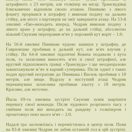
штрафного з 23 метрів, але голкіпер на місці. Трансвудівці
блискавично відповіли своєю атакою. Пиняшко з лівого
флангу прорвався в штрафну і виконав подачу на дальню
стійку, але ніхто з партнерів не зміг завершити атаку. На 53-й
хвилині «Еко»виходить вперед. Чедрик виконав подачу з
лівого краю у штрафну, де на дальній стійці, абсолютно
вільний Скунзяк переправив м'яч у порожній кут воріт – 1:0.
На 56-й хвилині Пиняшко чудово закинув у штрафну, де
Гаврилешко пробивав в дальній кут, але м'яч влучив у
стійку. На 64-й хвилині підопічні Ковача подавали з кута
поля, та захисники виносять м'яч зі своєї штрафної, але
круглий підхоплюють гравці «Трансвуда» і ще неодноразово
завантажували м’яч в карний суперника. Після одної з таких
подач круглий потрапляє до Пиняшка і Василь пробивав з 18
метрів, але вище. Відразу в наступній атаці Чедрик
перекинувши захисника пробивав зльоту з 18 метрів.
Красиво, але неточно.
Йшла 69-та хвилина зустрічі Скунзяк зумів закріпити
перевагу своєї команди. Після чудового розрізного пасу з
глибини поля він виходить на рандеву з голкіпером і
проштовхує повз нього м'яч – 2:0.
Надалі гра заспокоїлась і перемістилась в центр поля. Поки
на 83-й хвилині Чедрик не забив останній гол в цій зустрічі.