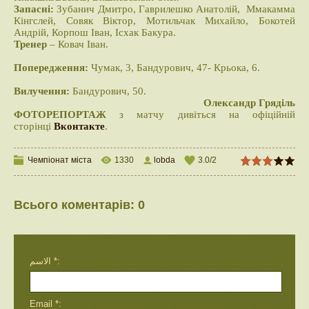
Запасні:
Зубанич Дмитро, Гаврилешко Анатолій, Ммакамма
Кінгслей, Совяк Віктор, Мотильчак Михайло, Бокотей
Андрій, Корпош Іван, Ісхак Бакура.
Тренер
– Ковач Іван.
Попередження:
Чумак, 3, Бандурович, 47- Крьока, 6.
Вилучення:
Бандурович, 50.
Олександр Гряділь
ФОТОРЕПОРТАЖ
з матчу дивіться на офіційній
сторінці
Вконтакте
.
Чемпіонат міста
1330
lobda
3.0
/
2
Всього коментарів
:
0
الاسم *:
Email *: