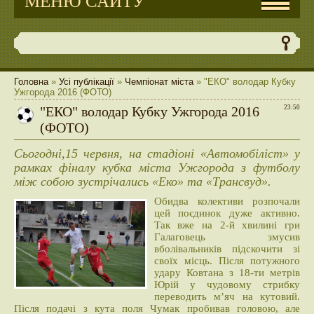
МЕНЮ САЙТУ
Головна
»
Усі публікації
»
Чемпіонат міста
» "ЕКО" володар Кубку
Ужгорода 2016 (ФОТО)
"ЕКО" володар Кубку Ужгорода 2016
23:50
(ФОТО)
Сьогодні,15 червня, на стадіоні «Автомобіліст» у
рамках фіналу кубка міста Ужгорода з футболу
між собою зустрічались «Еко» та «Трансвуд».
Обидва колективи розпочали
цей поєдинок дуже активно.
Так вже на 2-й хвилині гри
Галаговець змусив
вболівальників підскочити зі
своїх місць. Після потужного
удару Ковтана з 18-ти метрів
Юрій у чудовому стрибку
переводить м’яч на кутовий.
Після подачі з кута поля Чумак пробивав головою, але