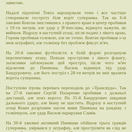
зависоко.
Надалі підопічні Товта нарощували темп і все частіше
створювали гостроту біля воріт суперника. Так на 6-й
хвилині Ковтан змістившись з правого краю в центр пробивав
з 19-ти метрів, але удар у В’ячеслава, відверто кажучи, не
вийшов. Відразу в наступній атаці, після подачі з лівого краю,
Горняк пробивав головою, але не точно. Ковтан пробивав з-за
меж штрафної, але голкіпер без проблем фіксує м'яч.
На 20-й хвилині футболісти в білій формі розгорнули
перспективну атаку. Повхан прострілив з лівого флангу,
захисники заблокували цей простріл, після чого м'яч
відскочив до Пиняшка. Василь відкинув під удар
Бандуровичу, але його постріл з 28-ти метрів не зміг вразити
ворота суперника.
Поступово ігрова перевага переходила до «Трансвуда». Так
на 27-й хвилині Сергій Назаренко пробивав з дальньої
дистанції, але повз ворота. На 35-й Бандурович завдавав
дальнього удару, але Івану не щастить. Відразу в наступній
атаці Ковач розрізним пасом вивів Пиняшка на рандеву з
голкіпером, але удар Василя парирував Славік.
На 38-й хвилині активний Пиняшко обійшов трьох гравців
суперника, увірвався у штрафну, але прострілити як слід не