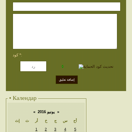
كود *:
• Календар
«
يونيو 2016
»
أح
س
ج
خ
أر
ث
إث
1
2
3
4
5