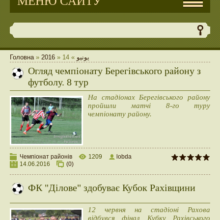
МЕНЮ САЙТУ
Головна
»
2016
»
14
»
يونيو
Огляд чемпіонату Берегівського району з
футболу. 8 тур
На стадіонах Берегівського району
пройшли матчі 8-го туру
чемпіонату району.
Чемпіонат районів
1209
lobda
14.06.2016
(0)
ФК "Ділове" здобуває Кубок Рахівщини
12 червня на стадіоні Рахова
відбувся фінал Кубку Рахівського