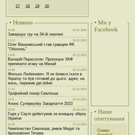
27
28
29
30
• Новини
• Ми у
Facebook
10:06
25.01.2026
Завершує гру на 34-ій хвилині
13:12
10.01.2024
Олег Вишневський став гравцем ФК
"Оболонь"
13:09
25.12.2023
Валерій Пересоляк: Пропоную УАФ
припинити атаку на Минай
12:08
25.12.2023
Желько Любенович: Я не боявся їхати в
Україну та був готовий до цього, адже, на
жаль, пережив дві війни
17:42
22.10.2023
Трофейний покер Севлюша
13:11
20.10.2023
Анонс Суперкубку Закарпаття 2023
09:54
18.10.2023
• Наше
Годя у Сеулі дебютував за юнацьку збірну
опитування
України
10:28
17.10.2023
Чемпіонство Севлюша, ривок Медеї та
Слава
бронзовіння Тячева
Україні!