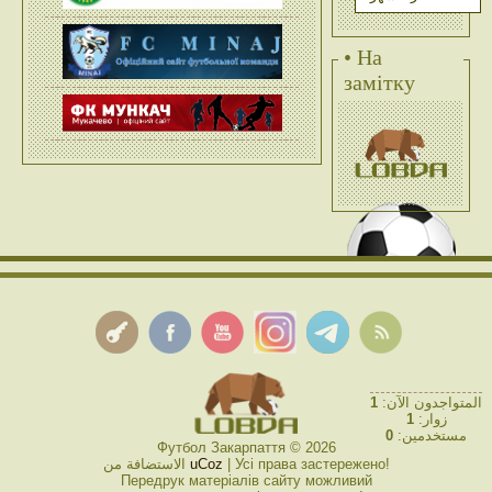
• На
замітку
1
المتواجدون الآن:
1
زوار:
0
مستخدمين:
Футбол Закарпаття © 2026
الاستضافة من
uCoz
| Усі права застережено!
Передрук матеріалів сайту можливий