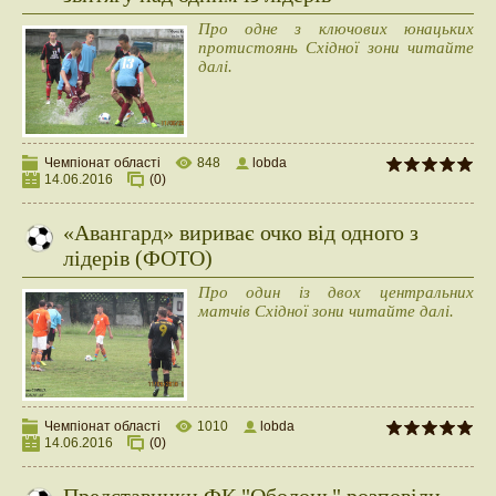
Про одне з ключових юнацьких
протистоянь Східної зони читайте
далі.
Чемпіонат області
848
lobda
14.06.2016
(0)
​«Авангард» вириває очко від одного з
лідерів (ФОТО)
Про один із двох центральних
матчів Східної зони читайте далі.
Чемпіонат області
1010
lobda
14.06.2016
(0)