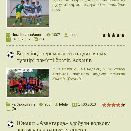
туру юнацької вищої ліги читайте
далі.
Чемпіонат області
1007
lobda
14.06.2016
(1)
Берегівці перемагають на дитячому
турнірі пам'яті братів Коханів
​У п’ятницю, 10 червня, у Мукачеві
відбувся дитячий турнір пам'яті
братів Коханів.
на Закарпатті
983
lobda
14.06.2016
(0)
Юнаки «Авангарда» здобули вольову
звитягу над одним із лідерів