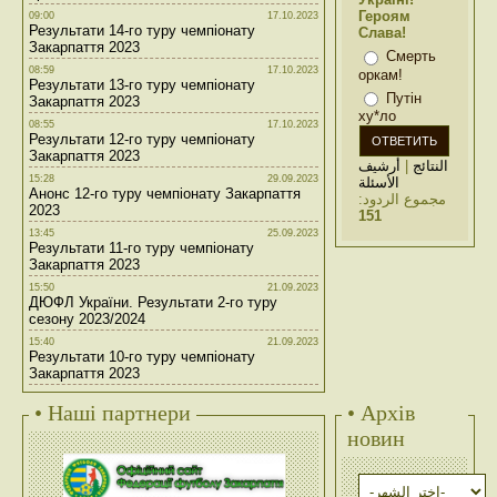
Героям
09:00
17.10.2023
Результати 14-го туру чемпіонату
Слава!
Закарпаття 2023
Смерть
08:59
17.10.2023
оркам!
Результати 13-го туру чемпіонату
Путін
Закарпаття 2023
ху*ло
08:55
17.10.2023
Результати 12-го туру чемпіонату
Закарпаття 2023
أرشيف
|
النتائج
15:28
29.09.2023
الأسئلة
Анонс 12-го туру чемпіонату Закарпаття
مجموع الردود:
2023
151
13:45
25.09.2023
Результати 11-го туру чемпіонату
Закарпаття 2023
15:50
21.09.2023
ДЮФЛ України. Результати 2-го туру
сезону 2023/2024
15:40
21.09.2023
Результати 10-го туру чемпіонату
Закарпаття 2023
• Наші партнери
• Архів
новин