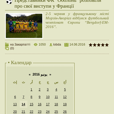
Представники ФК "Оболонь" розповіли
про свої виступи у Франції
​2-5 червня у французькому місті
Морзін-Аворіаз відбувся футбольний
чемпіонат Європи “Bergdorf-EM-
2016”.
на Закарпатті
1050
lobda
14.06.2016
(0)
• Календар
«
يونيو 2016
»
أح
س
ج
خ
أر
ث
إث
1
2
3
4
5
6
7
8
9
10
11
12
13
14
15
16
17
18
19
20
21
22
23
24
25
26