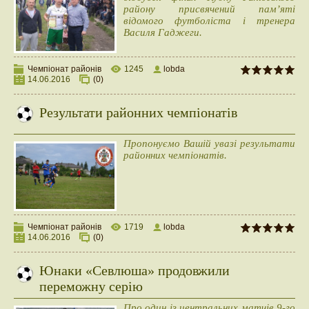
району присвячений пам’яті
відомого футболіста і тренера
Василя Гаджеги.
Чемпіонат районів
1245
lobda
14.06.2016
(0)
Результати районних чемпіонатів
Пропонуємо Вашій увазі результати
районних чемпіонатів.
Чемпіонат районів
1719
lobda
14.06.2016
(0)
Юнаки «Севлюша» продовжили
переможну серію
Про один із центральних матчів 9-го