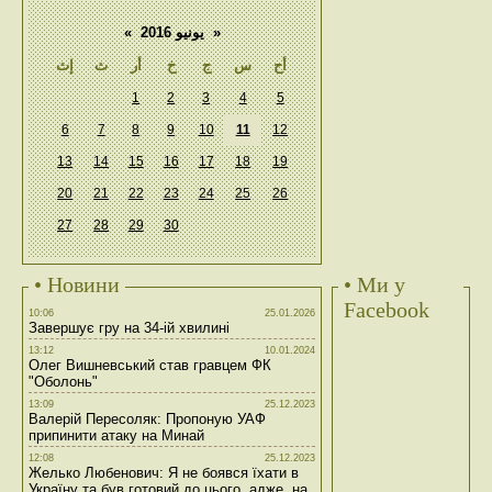
«
يونيو 2016
»
أح
س
ج
خ
أر
ث
إث
1
2
3
4
5
6
7
8
9
10
11
12
13
14
15
16
17
18
19
20
21
22
23
24
25
26
27
28
29
30
• Новини
• Ми у
Facebook
10:06
25.01.2026
Завершує гру на 34-ій хвилині
13:12
10.01.2024
Олег Вишневський став гравцем ФК
"Оболонь"
13:09
25.12.2023
Валерій Пересоляк: Пропоную УАФ
припинити атаку на Минай
12:08
25.12.2023
Желько Любенович: Я не боявся їхати в
Україну та був готовий до цього, адже, на