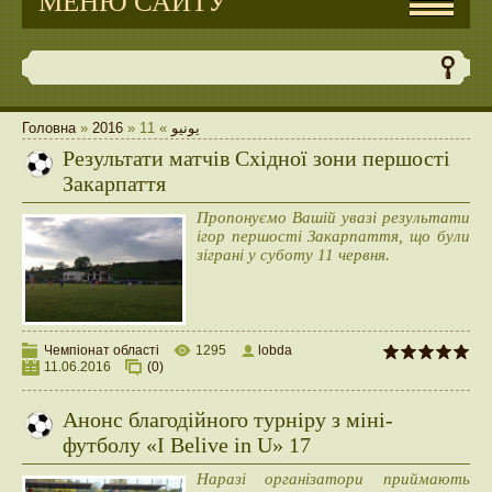
МЕНЮ САЙТУ
Головна
»
2016
»
11
»
يونيو
Результати матчів Східної зони першості
Закарпаття
Пропонуємо Вашій увазі результати
ігор першості Закарпаття, що були
зіграні у суботу 11 червня.
Чемпіонат області
1295
lobda
11.06.2016
(0)
Анонс благодійного турніру з міні-
футболу «I Belive in U» 17
Наразі організатори приймають