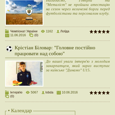
Нагадаємо, "Говерла" та
"Металіст" не пройшли атестацію
на сезон через величезні борги перед
футболістами та персоналом клубу.
Чемпіонат України
1162
Лобда
11.06.2016
(0)
Крістіан Біловар: "Головне постійно
працювати над собою"
До вашої уваги інтерв'ю з молодим
закарпатцем, який зараз виступає
за київське "Динамо" U15.
Інтерв'ю
5067
lobda
10.06.2016
(0)
• Календар