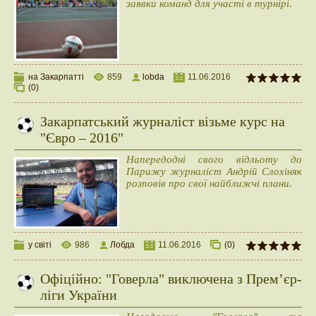
заявки команд для участі в турнірі.
на Закарпатті
859
lobda
11.06.2016
(0)
Закарпатський журналіст візьме курс на
"Євро – 2016"
Напередодні свого відльоту до
Парижу журналіст Андрій Слохіняк
розповів про свої найближчі плани.
у світі
986
Лобда
11.06.2016
(0)
Офіційно: "Говерла" виключена з Прем’єр-
ліги України