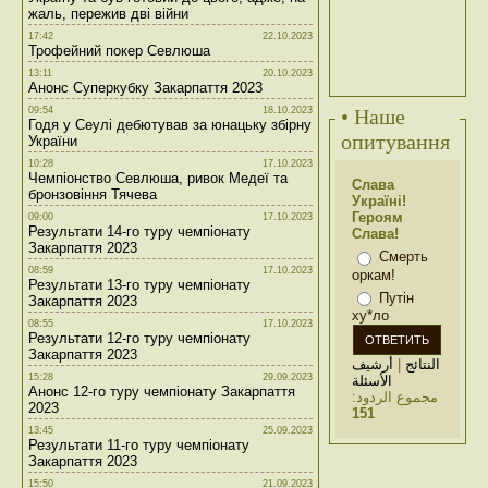
жаль, пережив дві війни
17:42
22.10.2023
Трофейний покер Севлюша
13:11
20.10.2023
Анонс Суперкубку Закарпаття 2023
09:54
18.10.2023
• Наше
Годя у Сеулі дебютував за юнацьку збірну
опитування
України
10:28
17.10.2023
Чемпіонство Севлюша, ривок Медеї та
Слава
бронзовіння Тячева
Україні!
Героям
09:00
17.10.2023
Результати 14-го туру чемпіонату
Слава!
Закарпаття 2023
Смерть
08:59
17.10.2023
оркам!
Результати 13-го туру чемпіонату
Путін
Закарпаття 2023
ху*ло
08:55
17.10.2023
Результати 12-го туру чемпіонату
Закарпаття 2023
أرشيف
|
النتائج
15:28
29.09.2023
الأسئلة
Анонс 12-го туру чемпіонату Закарпаття
مجموع الردود:
2023
151
13:45
25.09.2023
Результати 11-го туру чемпіонату
Закарпаття 2023
15:50
21.09.2023