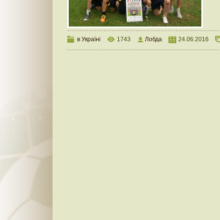
в Україні
1743
Лобда
24.06.2016