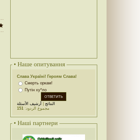
• Наше опитування
Слава Україні! Героям Слава!
Смерть оркам!
Путін ху*ло
أرشيف الأسئلة
|
النتائج
151
مجموع الردود:
• Наші партнери