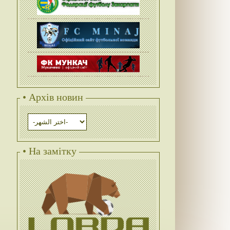
• Архів новин
• На замітку