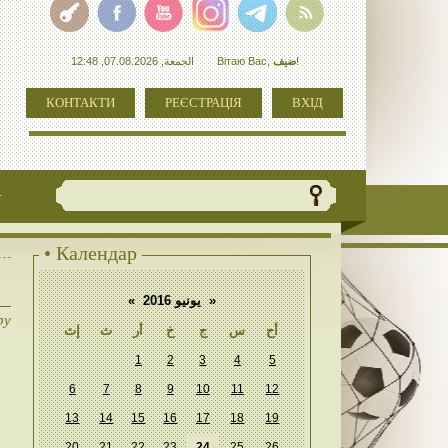
الجمعة, 07.08.2026, 12:48
Вітаю Вас
,
ضيف
!
КОНТАКТИ
РЕЄСТРАЦІЯ
ВХІД
+
• Календар
«
يونيو 2016
»
ру
أح
س
ج
خ
أر
ث
إث
1
2
3
4
5
6
7
8
9
10
11
12
13
14
15
16
17
18
19
20
21
22
23
24
25
26