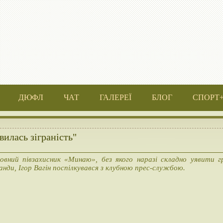
ДЮФЛ
ЧАТ
ГАЛЕРЕЇ
БЛОГ
СПОРТ
явилась зіграність"
овний півзахисник «Минаю», без якого наразі складно уявити г
анди, Ігор Вагін поспілкувався з клубною прес-службою.