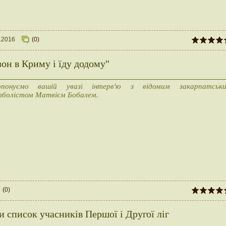
.2016
(0)
он в Криму і їду додому"
опонуємо вашій увазі інтерв'ю з відомим закарпатськ
болістом Матвієм Бобалем.
(0)
 список учасників Першої і Другої ліг