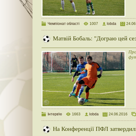
Чемпіонат області
1007
lobda
24.06
Матвій Бобаль: "Дограю цей сез
Пр
фут
Інтерв'ю
1663
lobda
24.06.2016
На Конференції ПФЛ затвердили