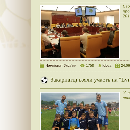
Сьо
про
201
Чемпіонат України
1758
lobda
24.06
Закарпатці взяли участь на "Lviv
У з
так