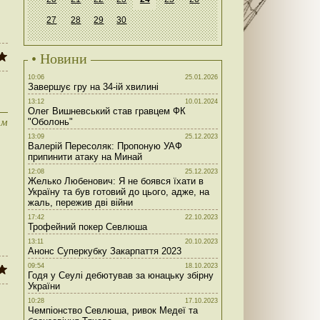
27
28
29
30
• Новини
10:06
25.01.2026
Завершує гру на 34-ій хвилині
13:12
10.01.2024
Олег Вишневський став гравцем ФК
им
"Оболонь"
13:09
25.12.2023
Валерій Пересоляк: Пропоную УАФ
припинити атаку на Минай
12:08
25.12.2023
Желько Любенович: Я не боявся їхати в
Україну та був готовий до цього, адже, на
жаль, пережив дві війни
17:42
22.10.2023
Трофейний покер Севлюша
13:11
20.10.2023
Анонс Суперкубку Закарпаття 2023
09:54
18.10.2023
Годя у Сеулі дебютував за юнацьку збірну
України
10:28
17.10.2023
Чемпіонство Севлюша, ривок Медеї та