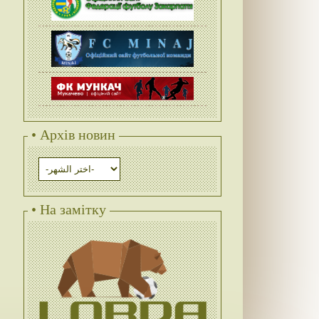
• Архів новин
• На замітку