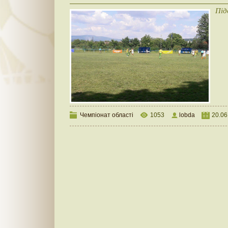
Під
Чемпіонат області
1053
lobda
20.06