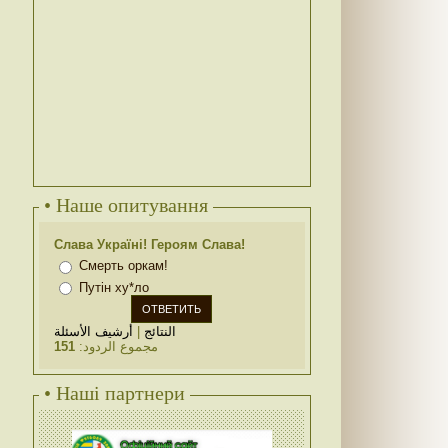
• Наше опитування
Слава Україні! Героям Слава!
Смерть оркам!
Путін ху*ло
أرشيف الأسئلة
|
النتائج
151
مجموع الردود:
• Наші партнери