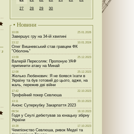
27
28
29
30
• Новини
10:06
25.01.2026
Завершує гру на 34-ій хвилині
13:12
10.01.2024
Олег Вишневський став гравцем ФК
 з
"Оболонь"
13:09
25.12.2023
Валерій Пересоляк: Пропоную УАФ
припинити атаку на Минай
12:08
25.12.2023
Желько Любенович: Я не боявся їхати в
Україну та був готовий до цього, адже, на
жаль, пережив дві війни
17:42
22.10.2023
Трофейний покер Севлюша
13:11
20.10.2023
Анонс Суперкубку Закарпаття 2023
09:54
18.10.2023
Годя у Сеулі дебютував за юнацьку збірну
України
10:28
17.10.2023
Чемпіонство Севлюша, ривок Медеї та