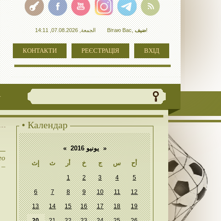
الجمعة, 07.08.2026, 14:11
Вітаю Вас
,
ضيف
!
КОНТАКТИ
РЕЄСТРАЦІЯ
ВХІД
+
• Календар
«
يونيو 2016
»
го
أح
س
ج
خ
أر
ث
إث
 –
1
2
3
4
5
6
7
8
9
10
11
12
13
14
15
16
17
18
19
20
21
22
23
24
25
26