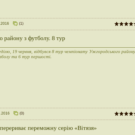
.2016
(1)
 району з футболу. 8 тур
еділю, 19 червня, відбувся 8 тур чемпіонату Ужгородського району
болу та 6 тур першості.
6.2016
(0)
перериває переможну серію «Вітязя»