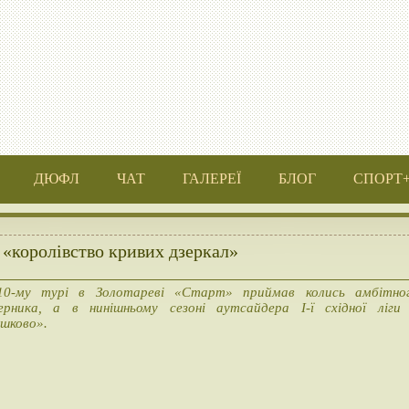
ДЮФЛ
ЧАТ
ГАЛЕРЕЇ
БЛОГ
СПОРТ
 «королівство кривих дзеркал»
0-му турі в Золотареві «Старт» приймав колись амбітно
ерника, а в нинішньому сезоні аутсайдера І-ї східної ліги
шково».