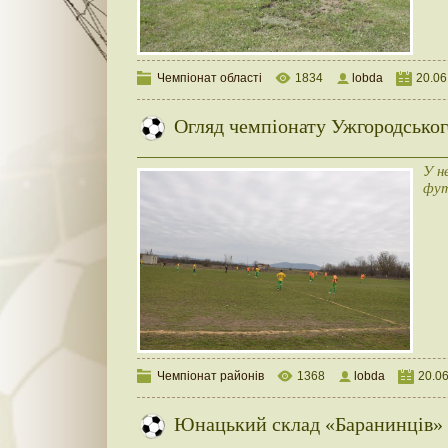
Чемпіонат області
1834
lobda
20.06
Огляд чемпіонату Ужгородського
У н
фут
Чемпіонат районів
1368
lobda
20.0
Юнацький склад «Баранинців» 