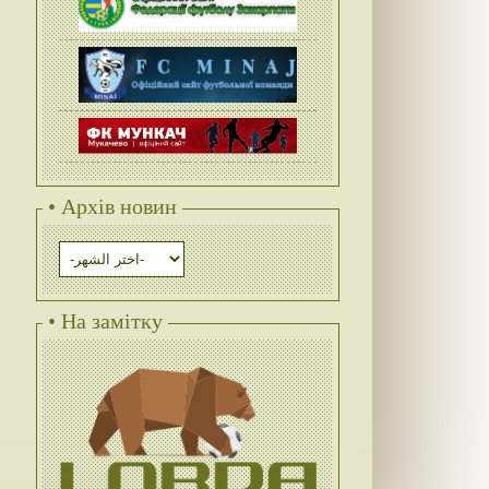
• Архів новин
• На замітку