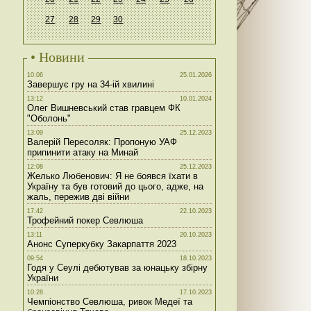
27
28
29
30
• Новини
10:06
25.01.2026
Завершує гру на 34-ій хвилині
13:12
10.01.2024
Олег Вишневський став гравцем ФК
"Оболонь"
13:09
25.12.2023
Валерій Пересоляк: Пропоную УАФ
припинити атаку на Минай
12:08
25.12.2023
Желько Любенович: Я не боявся їхати в
Україну та був готовий до цього, адже, на
жаль, пережив дві війни
17:42
22.10.2023
Трофейний покер Севлюша
13:11
20.10.2023
Анонс Суперкубку Закарпаття 2023
09:54
18.10.2023
Годя у Сеулі дебютував за юнацьку збірну
України
10:28
17.10.2023
Чемпіонство Севлюша, ривок Медеї та