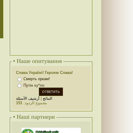
• Наше опитування
Слава Україні! Героям Слава!
Смерть оркам!
Путін ху*ло
أرشيف الأسئلة
|
النتائج
151
مجموع الردود:
• Наші партнери