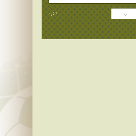
كود *: