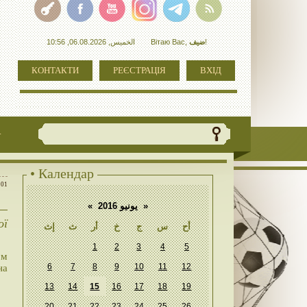
الخميس, 06.08.2026, 10:56
Вітаю Вас
,
ضيف
!
КОНТАКТИ
РЕЄСТРАЦІЯ
ВХІД
+
• Календар
:01
«
يونيو 2016
»
ої
أح
س
ج
خ
أر
ث
إث
1
2
3
4
5
ом
6
7
8
9
10
11
12
на
13
14
15
16
17
18
19
20
21
22
23
24
25
26