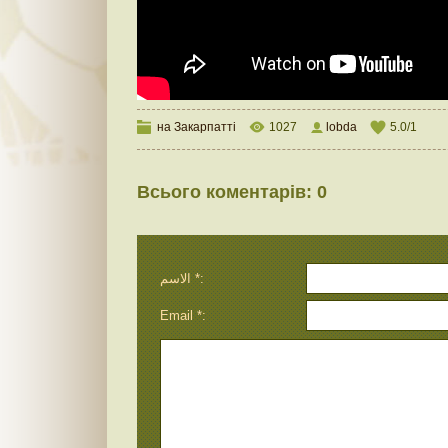
на Закарпатті
1027
lobda
5.0
/
1
Всього коментарів
:
0
الاسم *:
Email *: