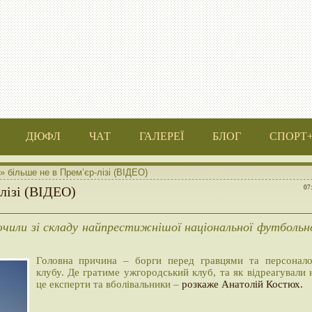
ДЮФЛ
ЧАТ
ГАЛЕРЕЇ
БЛОГ
СПОРТ
 більше не в Прем’єр-лізі (ВІДЕО)
лізі (ВІДЕО)
07
чили зі складу найпрестижнішої національної футбольн
Головна причина – борги перед гравцями та персонал
клубу. Де гратиме ужгородський клуб, та як відреагували 
це експерти та вболівальники –
розкаже Анатолій Костюх.