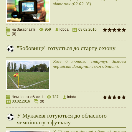
вівторок (02.02.16).
на Закарпатті
959
lobda
03.02.2016
(0)
"Бобовище" готується до старту сезону
Уже 6 лютого стартує Зимова
першість Закарпатської області.
Чемпіонат області
787
lobda
03.02.2016
(0)
У Мукачеві готуються до обласного
чемпіонату з футзалу
У 13-му чемпіонаті області голова