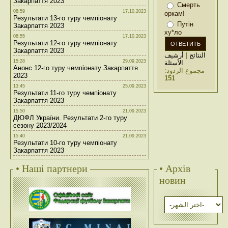
Закарпаття 2023
Смерть
08:59
17.10.2023
оркам!
Результати 13-го туру чемпіонату
Путін
Закарпаття 2023
ху*ло
08:55
17.10.2023
Результати 12-го туру чемпіонату
Закарпаття 2023
أرشيف
|
النتائج
15:28
29.09.2023
الأسئلة
Анонс 12-го туру чемпіонату Закарпаття
مجموع الردود:
2023
151
13:45
25.09.2023
Результати 11-го туру чемпіонату
Закарпаття 2023
15:50
21.09.2023
ДЮФЛ України. Результати 2-го туру
сезону 2023/2024
15:40
21.09.2023
Результати 10-го туру чемпіонату
Закарпаття 2023
• Наші партнери
• Архів
новин