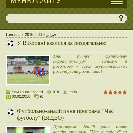
МЕНЮ САЙТУ
Головна
»
2016
»
03
»
فبراير
У В.Копані взялися за роздягальню
Хто руйнує футбольну
інфраструктуру і гальмує її
розбудову – серія журналістських
розслідувань розпочата!
Чемпіонат області
818
lobda
03.02.2016
(0)
Футбольно-аналітична програма "Час
футболу" (ВІДЕО)
Пропонуємо Вашій увазі повну
версію програми "Час футболу" за