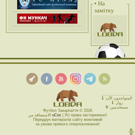
• На
замітку
1
المتواجدون الآن:
1
زوار:
0
مستخدمين:
Футбол Закарпаття © 2026
الاستضافة من
uCoz
| Усі права застережено!
Передрук матеріалів сайту можливий
за умови прямого гіперпокликання!