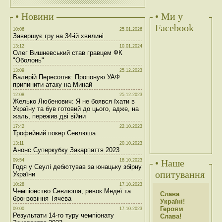
• Новини
• Ми у
Facebook
10:06
25.01.2026
Завершує гру на 34-ій хвилині
13:12
10.01.2024
Олег Вишневський став гравцем ФК
"Оболонь"
13:09
25.12.2023
Валерій Пересоляк: Пропоную УАФ
припинити атаку на Минай
12:08
25.12.2023
Желько Любенович: Я не боявся їхати в
Україну та був готовий до цього, адже, на
жаль, пережив дві війни
17:42
22.10.2023
Трофейний покер Севлюша
13:11
20.10.2023
Анонс Суперкубку Закарпаття 2023
09:54
18.10.2023
• Наше
Годя у Сеулі дебютував за юнацьку збірну
опитування
України
10:28
17.10.2023
Чемпіонство Севлюша, ривок Медеї та
Слава
бронзовіння Тячева
Україні!
Героям
09:00
17.10.2023
Результати 14-го туру чемпіонату
Слава!