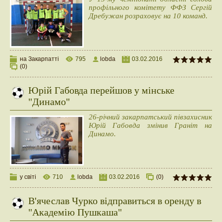
профільного комітету ФФЗ Сергій
Дребужан розраховує на 10 команд.
на Закарпатті
795
lobda
03.02.2016
(0)
Юрій Габовда перейшов у мінське
"Динамо"
26-річний закарпатський півзахисник
Юрій Габовда змінив Граніт на
Динамо.
у світі
710
lobda
03.02.2016
(0)
В'ячеслав Чурко відправиться в оренду в
"Академію Пушкаша"