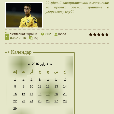
22-річний закарпатський півзахисник
на правах оренди гратиме в
угорському клубі.
Чемпіонат України
862
lobda
03.02.2016
(0)
• Календар
«
فبراير 2016
»
أح
س
ج
خ
أر
ث
إث
1
2
3
4
5
6
7
8
9
10
11
12
13
14
15
16
17
18
19
20
21
22
23
24
25
26
27
28
29