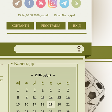
السبت, 08.08.2026, 15:14
Вітаю Вас
,
ضيف
!
КОНТАКТИ
РЕЄСТРАЦІЯ
ВХІД
+
• Календар
«
فبراير 2016
»
на
أح
س
ج
خ
أر
ث
إث
1
2
3
4
5
6
7
8
9
10
11
12
13
14
15
16
17
18
19
20
21
22
23
24
25
26
27
28