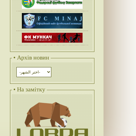
• Архів новин
• На замітку