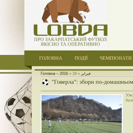
ПРО ЗАКАРПАТСЬКИЙ ФУТБОЛ
ЯКІСНО ТА ОПЕРАТИВНО
ГОЛОВНА
ПОДІЇ
ЧЕМПІОНАТИ
Головна
»
2016
»
19
»
فبراير
"Говерла": збори по-домашньо
Ужг
баз