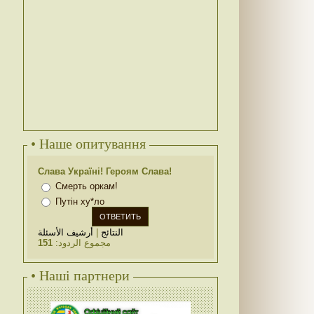
• Наше опитування
Слава Україні! Героям Слава!
Смерть оркам!
Путін ху*ло
أرشيف الأسئلة
|
النتائج
151
مجموع الردود:
• Наші партнери