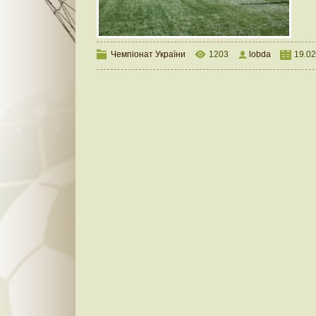
Чемпіонат України
1203
lobda
19.02