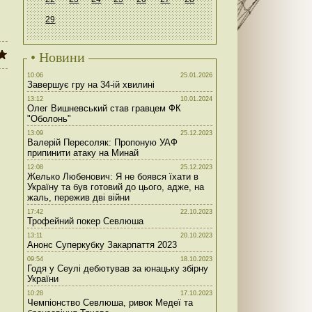
29
• Новини
10:06
25.01.2026
Завершує гру на 34-ій хвилині
13:12
10.01.2024
Олег Вишневський став гравцем ФК
"Оболонь"
13:09
25.12.2023
Валерій Пересоляк: Пропоную УАФ
припинити атаку на Минай
12:08
25.12.2023
Желько Любенович: Я не боявся їхати в
Україну та був готовий до цього, адже, на
жаль, пережив дві війни
17:42
22.10.2023
Трофейний покер Севлюша
13:11
20.10.2023
Анонс Суперкубку Закарпаття 2023
09:54
18.10.2023
Годя у Сеулі дебютував за юнацьку збірну
України
10:28
17.10.2023
Чемпіонство Севлюша, ривок Медеї та