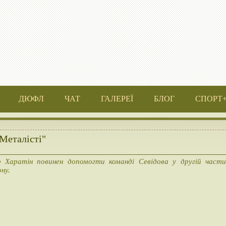
ДЮФЛ
ЧАТ
ГАЛЕРЕЇ
БЛОГ
СПОРТ
Металісті"
р Харатін повинен допомогти команді Севідова у другій части
ону.