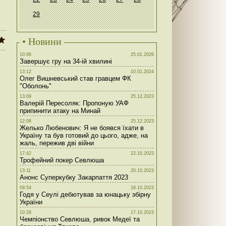
29
• Новини
10:06
25.01.2026
Завершує гру на 34-ій хвилині
13:12
10.01.2024
Олег Вишневський став гравцем ФК
"Оболонь"
13:09
25.12.2023
Валерій Пересоляк: Пропоную УАФ
припинити атаку на Минай
12:08
25.12.2023
Желько Любенович: Я не боявся їхати в
Україну та був готовий до цього, адже, на
жаль, пережив дві війни
17:42
22.10.2023
Трофейний покер Севлюша
13:11
20.10.2023
Анонс Суперкубку Закарпаття 2023
09:54
18.10.2023
Годя у Сеулі дебютував за юнацьку збірну
України
10:28
17.10.2023
Чемпіонство Севлюша, ривок Медеї та