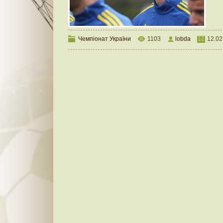
Чемпіонат України
1103
lobda
12.02