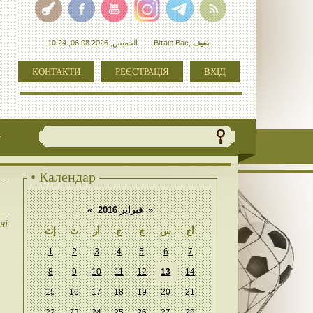
الخميس, 06.08.2026, 10:24
Вітаю Вас
,
ضيف
!
КОНТАКТИ
РЕЄСТРАЦІЯ
ВХІД
+
• Календар
«
فبراير 2016
»
ні
أح
س
ج
خ
أر
ث
إث
1
2
3
4
5
6
7
8
9
10
11
12
13
14
15
16
17
18
19
20
21
22
23
24
25
26
27
28