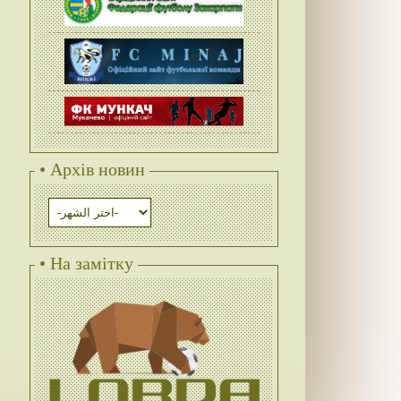
• Архів новин
• На замітку