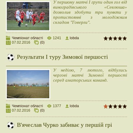
У першому матчі І групи один гол від
виноградівського «Севлюша»
дозволив здобути три пункти у
протистоянні з молодіжним
складом "Говерли".
Чемпіонат області
1241
lobda
07.02.2016
(0)
Результати І туру Зимової першості
У неділю, 7 лютого, відбулись
чергові матчі Зимової першості
серед аматорських команд.
Чемпіонат області
1377
lobda
07.02.2016
(0)
В'ячеслав Чурко забиває у першій грі