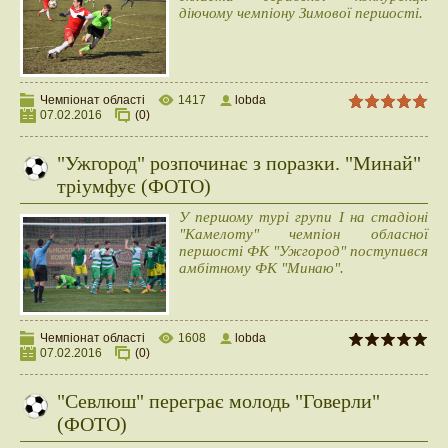
діючому чемпіону Зимової першості.
Чемпіонат області
1417
lobda
07.02.2016
(0)
"Ужгород" розпочинає з поразки. "Минай"
тріумфує (ФОТО)
У першому турі групи І на стадіоні
"Камелоту" чемпіон обласної
першості ФК "Ужгород" поступився
амбітному ФК "Минаю".
Чемпіонат області
1608
lobda
07.02.2016
(0)
"Севлюш" переграє молодь "Говерли"
(ФОТО)