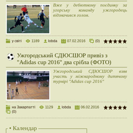
Вже у дебютному поєдинку за
угорську команду ужгородець
відзначився голом.
у світі
1189
lobda
07.02.2016
(0)
Ужгородський СДЮСШОР привіз з
"Adidas cup 2016" два срібла (ФОТО)
Ужгородський СДЮСШОР взяв
участь у міжнародному дитячому
турнірі "Adidas cup 2016"
на Закарпатті
1129
lobda
06.02.2016
(0)
• Календар