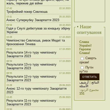
жаль, пережив дві війни
17:42
22.10.2023
Трофейний покер Севлюша
13:11
20.10.2023
Анонс Суперкубку Закарпаття 2023
09:54
18.10.2023
• Наше
Годя у Сеулі дебютував за юнацьку збірну
опитування
України
10:28
17.10.2023
Чемпіонство Севлюша, ривок Медеї та
Слава
бронзовіння Тячева
Україні!
Героям
09:00
17.10.2023
Результати 14-го туру чемпіонату
Слава!
Закарпаття 2023
Смерть
08:59
17.10.2023
оркам!
Результати 13-го туру чемпіонату
Путін
Закарпаття 2023
ху*ло
08:55
17.10.2023
Результати 12-го туру чемпіонату
Закарпаття 2023
أرشيف
|
النتائج
15:28
29.09.2023
الأسئلة
Анонс 12-го туру чемпіонату Закарпаття
مجموع الردود:
2023
151
13:45
25.09.2023
Результати 11-го туру чемпіонату
Закарпаття 2023
15:50
21.09.2023