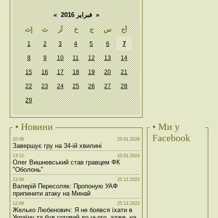
«
فبراير 2016
»
أح
س
ج
خ
أر
ث
إث
1
2
3
4
5
6
7
8
9
10
11
12
13
14
15
16
17
18
19
20
21
22
23
24
25
26
27
28
29
• Новини
• Ми у
Facebook
10:06
25.01.2026
Завершує гру на 34-ій хвилині
13:12
10.01.2024
Олег Вишневський став гравцем ФК
"Оболонь"
13:09
25.12.2023
Валерій Пересоляк: Пропоную УАФ
припинити атаку на Минай
12:08
25.12.2023
Желько Любенович: Я не боявся їхати в
Україну та був готовий до цього, адже, на