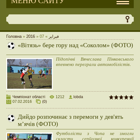
МЕНЮ САЙТУ
Головна
»
2016
»
07
»
فبراير
«Вітязь» бере гору над «Соколом» (ФОТО)
Підопічні Вячеслава Пінковського
впевнено переграли автомобілістів.
Чемпіонат області
1212
lobda
07.02.2016
(0)
Дийдо розпочинає з перемоги у дев'ять
м’ячів (ФОТО)
Футболісти з Чопа не змогли
скласти серйозної конкуренції