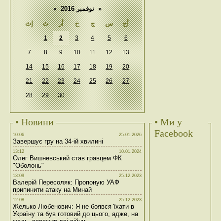
«
نوفمبر 2016
»
أح
س
ج
خ
أر
ث
إث
1
2
3
4
5
6
7
8
9
10
11
12
13
14
15
16
17
18
19
20
21
22
23
24
25
26
27
28
29
30
• Новини
• Ми у
Facebook
10:06
25.01.2026
Завершує гру на 34-ій хвилині
13:12
10.01.2024
Олег Вишневський став гравцем ФК
"Оболонь"
13:09
25.12.2023
Валерій Пересоляк: Пропоную УАФ
припинити атаку на Минай
12:08
25.12.2023
Желько Любенович: Я не боявся їхати в
Україну та був готовий до цього, адже, на