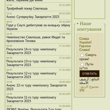
жаль, пережив дві війни
17:42
22.10.2023
Трофейний покер Севлюша
13:11
20.10.2023
Анонс Суперкубку Закарпаття 2023
09:54
18.10.2023
• Наше
Годя у Сеулі дебютував за юнацьку збірну
опитування
України
10:28
17.10.2023
Чемпіонство Севлюша, ривок Медеї та
Слава
бронзовіння Тячева
Україні!
Героям
09:00
17.10.2023
Результати 14-го туру чемпіонату
Слава!
Закарпаття 2023
Смерть
08:59
17.10.2023
оркам!
Результати 13-го туру чемпіонату
Путін
Закарпаття 2023
ху*ло
08:55
17.10.2023
Результати 12-го туру чемпіонату
Закарпаття 2023
أرشيف
|
النتائج
15:28
29.09.2023
الأسئلة
Анонс 12-го туру чемпіонату Закарпаття
مجموع الردود:
2023
151
13:45
25.09.2023
Результати 11-го туру чемпіонату
Закарпаття 2023
15:50
21.09.2023
ДЮФЛ України. Результати 2-го туру