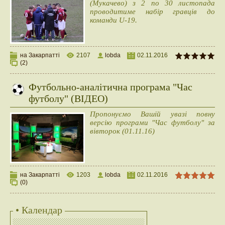
(Мукачево) з 2 по 30 листопада
проводитиме набір гравців до
команди U-19.
на Закарпатті
2107
lobda
02.11.2016
(2)
Футбольно-аналітична програма "Час
футболу" (ВІДЕО)
Пропонуємо Вашій увазі повну
версію програми "Час футболу" за
вівторок (01.11.16)
на Закарпатті
1203
lobda
02.11.2016
(0)
• Календар