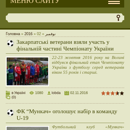
МЕНЮ САЙТУ
Головна
»
2016
»
02
»
نوفمبر
Закарпатські ветерани взяли участь у
фінальній частині Чемпіонату України
​22-23 жовтня 2016 року на Волині
відбувся фінальний етап Чемпіонату
України з футболу серед ветеранів
віком 55 років і старші.
в Україні
1080
lobda
02.11.2016
(0)
ФК “Мункач» оголошує набір в команду
U-19
Футбольний клуб «Мункач»