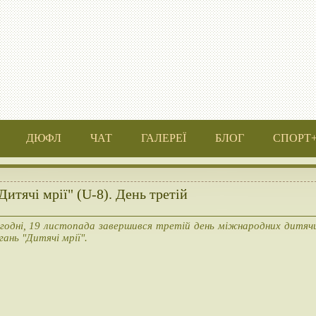
ДЮФЛ
ЧАТ
ГАЛЕРЕЇ
БЛОГ
СПОРТ
Дитячі мрії" (U-8). День третій
годні, 19 листопада завершився третій день міжнародних дитяч
гань "Дитячі мрії".