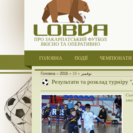
ПРО ЗАКАРПАТСЬКИЙ ФУТБОЛ
ЯКІСНО ТА ОПЕРАТИВНО
ГОЛОВНА
ПОДІЇ
ЧЕМПІОНАТИ
Головна
»
2016
»
19
»
نوفمبر
Результати та розклад турніру "
Сьо
зма