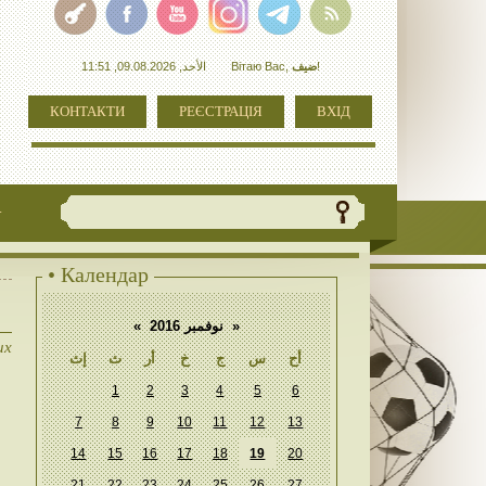
الأحد, 09.08.2026, 11:51
Вітаю Вас
,
ضيف
!
КОНТАКТИ
РЕЄСТРАЦІЯ
ВХІД
+
• Календар
«
نوفمبر 2016
»
их
أح
س
ج
خ
أر
ث
إث
1
2
3
4
5
6
7
8
9
10
11
12
13
14
15
16
17
18
19
20
21
22
23
24
25
26
27