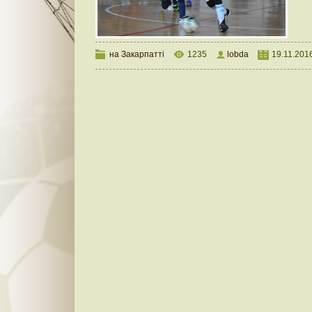
на Закарпатті
1235
lobda
19.11.201