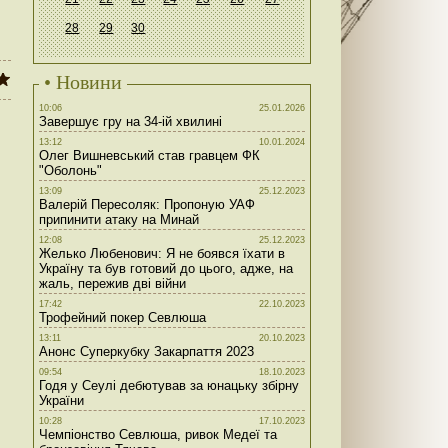
28
29
30
• Новини
10:06
25.01.2026
Завершує гру на 34-ій хвилині
13:12
10.01.2024
Олег Вишневський став гравцем ФК
"Оболонь"
13:09
25.12.2023
Валерій Пересоляк: Пропоную УАФ
припинити атаку на Минай
12:08
25.12.2023
Желько Любенович: Я не боявся їхати в
Україну та був готовий до цього, адже, на
жаль, пережив дві війни
17:42
22.10.2023
Трофейний покер Севлюша
13:11
20.10.2023
Анонс Суперкубку Закарпаття 2023
09:54
18.10.2023
Годя у Сеулі дебютував за юнацьку збірну
України
10:28
17.10.2023
Чемпіонство Севлюша, ривок Медеї та