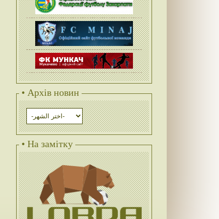
• Архів новин
• На замітку