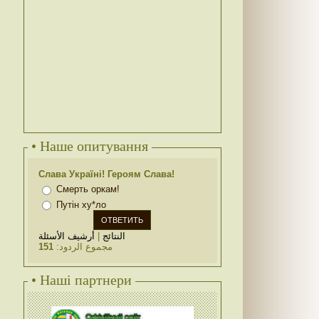
• Наше опитування
Слава Україні! Героям Слава!
Смерть оркам!
Путін ху*ло
أرشيف الأسئلة
|
النتائج
151
مجموع الردود:
• Наші партнери