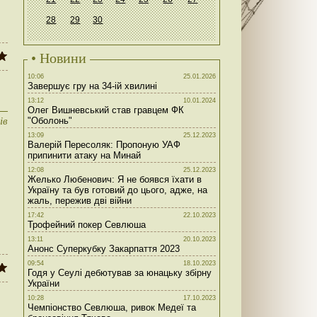
28
29
30
• Новини
10:06
25.01.2026
Завершує гру на 34-ій хвилині
13:12
10.01.2024
Олег Вишневський став гравцем ФК
ів
"Оболонь"
13:09
25.12.2023
Валерій Пересоляк: Пропоную УАФ
припинити атаку на Минай
12:08
25.12.2023
Желько Любенович: Я не боявся їхати в
Україну та був готовий до цього, адже, на
жаль, пережив дві війни
17:42
22.10.2023
Трофейний покер Севлюша
13:11
20.10.2023
Анонс Суперкубку Закарпаття 2023
09:54
18.10.2023
Годя у Сеулі дебютував за юнацьку збірну
України
10:28
17.10.2023
Чемпіонство Севлюша, ривок Медеї та