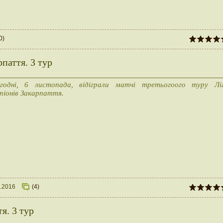
0)
паття. 3 тур
годні, 6 листопада, відіграли матчі третьогоого туру Лі
піонів Закарпаття.
1.2016
(4)
я. 3 тур