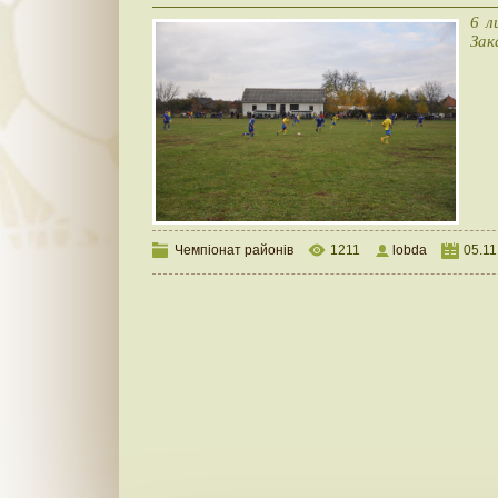
6 л
Зак
Чемпіонат районів
1211
lobda
05.11