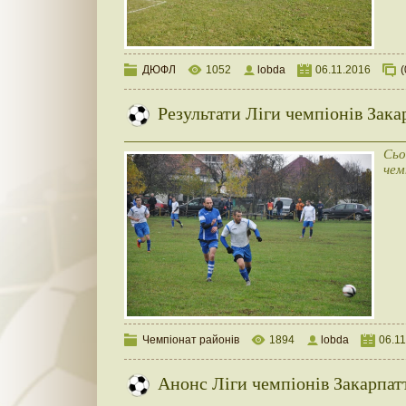
ДЮФЛ
1052
lobda
06.11.2016
(
Результати Ліги чемпіонів Закар
Сьо
чем
Чемпіонат районів
1894
lobda
06.1
Анонс Ліги чемпіонів Закарпатт