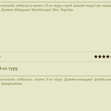
истопада відбулися матчі 10-го туру серед команд вищої та перш
и Дитячо-Юнацької Футбольної Ліги України.
)
-го туру
истопада відбулись матчі 9-го туру Дитячо-юнацької футбольн
и Закарпаття.