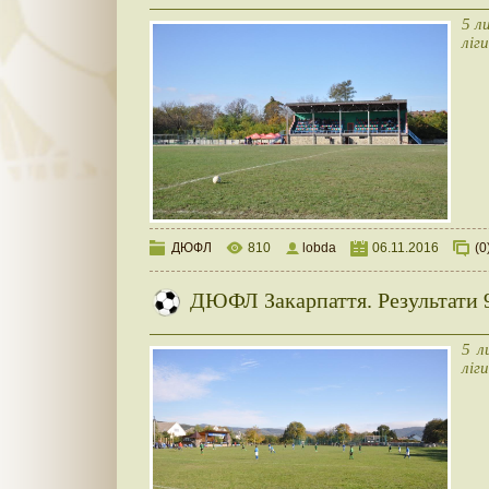
5 л
ліг
ДЮФЛ
810
lobda
06.11.2016
(0
ДЮФЛ Закарпаття. Результати 9
5 л
ліг