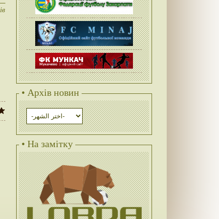
ів
• Архів новин
• На замітку