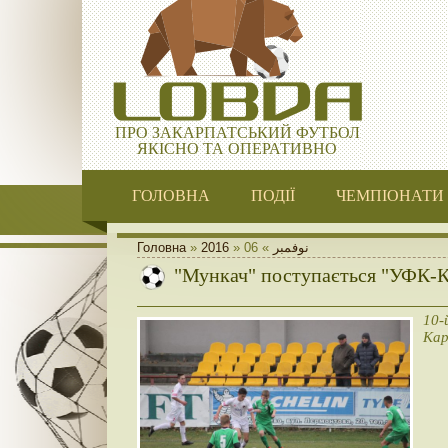
ПРО ЗАКАРПАТСЬКИЙ ФУТБОЛ
ЯКІСНО ТА ОПЕРАТИВНО
ГОЛОВНА
ПОДІЇ
ЧЕМПІОНАТИ
Головна
»
2016
»
06
»
نوفمبر
"Мункач" поступається "УФК-Ка
10-
Кар