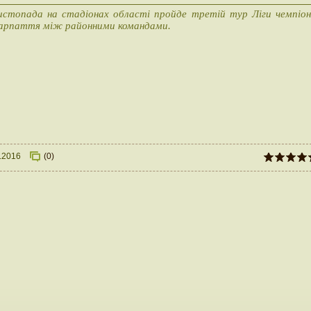
истопада на стадіонах області пройде третій тур Ліги чемпіон
арпаття між районними командами.
.2016
(0)