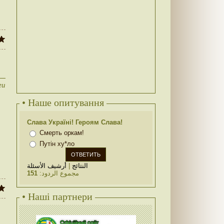
ги
• Наше опитування
Слава Україні! Героям Слава!
Смерть оркам!
Путін ху*ло
أرشيف الأسئلة
|
النتائج
151
مجموع الردود:
• Наші партнери