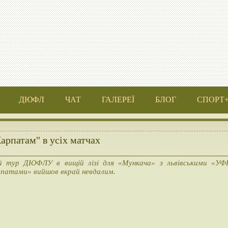
ДЮФЛ
ЧАТ
ГАЛЕРЕЇ
БЛОГ
СПОРТ
рпатам" в усіх матчах
й тур ДЮФЛУ в вищій лізі для «Мункача» з львівськими «УФ
патами» вийшов вкрай невдалим.