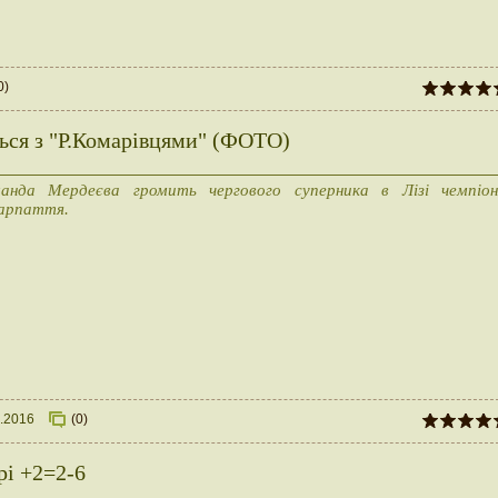
0)
ться з "Р.Комарівцями" (ФОТО)
анда Мердеєва громить чергового суперника в Лізі чемпіон
арпаття.
1.2016
(0)
рі +2=2-6