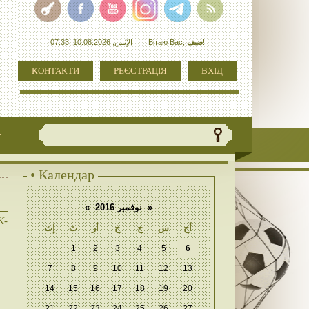
الإثنين, 10.08.2026, 07:33
Вітаю Вас
,
ضيف
!
КОНТАКТИ
РЕЄСТРАЦІЯ
ВХІД
+
• Календар
«
نوفمبر 2016
»
К-
أح
س
ج
خ
أر
ث
إث
1
2
3
4
5
6
7
8
9
10
11
12
13
14
15
16
17
18
19
20
21
22
23
24
25
26
27