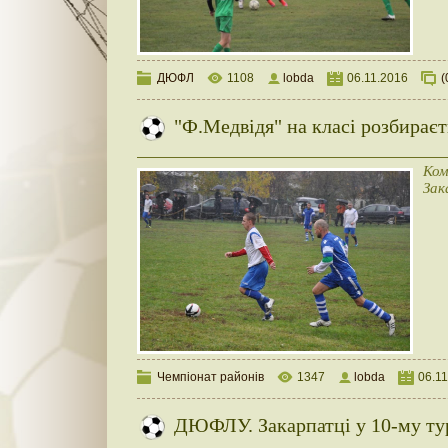
ДЮФЛ
1108
lobda
06.11.2016
(
"Ф.Медвідя" на класі розбирає
Ком
Зак
Чемпіонат районів
1347
lobda
06.1
ДЮФЛУ. Закарпатці у 10-му ту