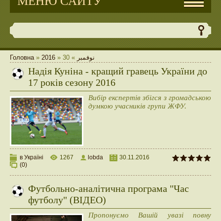
МЕНЮ САЙТУ
Головна
»
2016
»
30
»
نوفمبر
Надія Куніна - кращий гравець України до
17 років сезону 2016
Вибір експертів збігся з громадською
думкою учасників групи ЖФУ.
в Україні
1267
lobda
30.11.2016
(0)
Футбольно-аналітична програма "Час
футболу" (ВІДЕО)
Пропонуємо Вашій увазі повну