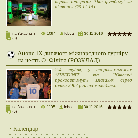
версію програми "Час футболу" за
вівторок (29.11.16)
на Закарпатті
1094
lobda
30.11.2016
(0)
Анонс IX дитячого міжнародного турніру
на честь О. Філіпа (РОЗКЛАД)
2-4 грудня, у спорткомплексах
"ZINEDINE" та "Юність"
проходитимуть змагання серед
дітей 2007 р.н. та молодших.
на Закарпатті
1105
lobda
30.11.2016
(0)
• Календар