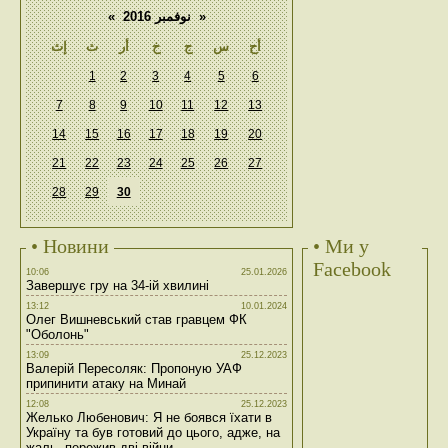
«
نوفمبر 2016
»
أح
س
ج
خ
أر
ث
إث
1
2
3
4
5
6
7
8
9
10
11
12
13
14
15
16
17
18
19
20
21
22
23
24
25
26
27
28
29
30
• Новини
• Ми у
Facebook
10:06
25.01.2026
Завершує гру на 34-ій хвилині
13:12
10.01.2024
Олег Вишневський став гравцем ФК
"Оболонь"
13:09
25.12.2023
Валерій Пересоляк: Пропоную УАФ
припинити атаку на Минай
12:08
25.12.2023
Желько Любенович: Я не боявся їхати в
Україну та був готовий до цього, адже, на
жаль, пережив дві війни