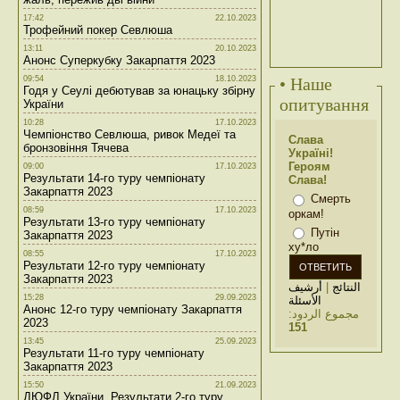
17:42
22.10.2023
Трофейний покер Севлюша
13:11
20.10.2023
Анонс Суперкубку Закарпаття 2023
09:54
18.10.2023
• Наше
Годя у Сеулі дебютував за юнацьку збірну
опитування
України
10:28
17.10.2023
Чемпіонство Севлюша, ривок Медеї та
Слава
бронзовіння Тячева
Україні!
Героям
09:00
17.10.2023
Результати 14-го туру чемпіонату
Слава!
Закарпаття 2023
Смерть
08:59
17.10.2023
оркам!
Результати 13-го туру чемпіонату
Путін
Закарпаття 2023
ху*ло
08:55
17.10.2023
Результати 12-го туру чемпіонату
Закарпаття 2023
أرشيف
|
النتائج
15:28
29.09.2023
الأسئلة
Анонс 12-го туру чемпіонату Закарпаття
مجموع الردود:
2023
151
13:45
25.09.2023
Результати 11-го туру чемпіонату
Закарпаття 2023
15:50
21.09.2023
ДЮФЛ України. Результати 2-го туру