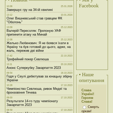
Facebook
10:06
25.01.2026
Завершує гру на 34-ій хвилині
13:12
10.01.2024
Олег Вишневський став гравцем ФК
"Оболонь"
13:09
25.12.2023
Валерій Пересоляк: Пропоную УАФ
припинити атаку на Минай
12:08
25.12.2023
Желько Любенович: Я не боявся їхати в
Україну та був готовий до цього, адже, на
жаль, пережив дві війни
17:42
22.10.2023
Трофейний покер Севлюша
13:11
20.10.2023
Анонс Суперкубку Закарпаття 2023
09:54
18.10.2023
• Наше
Годя у Сеулі дебютував за юнацьку збірну
опитування
України
10:28
17.10.2023
Чемпіонство Севлюша, ривок Медеї та
Слава
бронзовіння Тячева
Україні!
Героям
09:00
17.10.2023
Результати 14-го туру чемпіонату
Слава!
Закарпаття 2023
Смерть
08:59
17.10.2023
оркам!