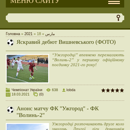
МЕНЮ САЙТУ
Головна
»
2021
»
18
»
مارس
Яскравий дебют Вишневського (ФОТО)
“Ужгородці” впевнено перемагають
“Волинь-2” у першому офіційному
поєдинку 2021-го року!
Чемпіонат України
638
lobda
18.03.2021
(0)
Анонс матчу ФК "Ужгород" - ФК
"Волинь-2"
Ужгородці розпочинають друге коло
змагань Другої ліги домашнім