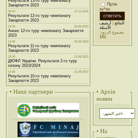
Результати 13-го туру чемпіонату
Путін
Закарпаття 2023
ху*ло
08:55
17.10.2023
Результати 12-го туру чемпіонату
Закарпаття 2023
أرشيف
|
النتائج
15:28
29.09.2023
الأسئلة
Анонс 12-го туру чемпіонату Закарпаття
مجموع الردود:
2023
151
13:45
25.09.2023
Результати 11-го туру чемпіонату
Закарпаття 2023
15:50
21.09.2023
ДЮФЛ України. Результати 2-го туру
сезону 2023/2024
15:40
21.09.2023
Результати 10-го туру чемпіонату
Закарпаття 2023
• Наші партнери
• Архів
новин
• На