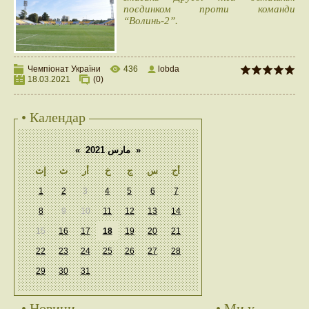
поєдинком проти команди
“Волинь-2”.
Чемпіонат України
436
lobda
18.03.2021
(0)
• Календар
«
مارس 2021
»
أح
س
ج
خ
أر
ث
إث
1
2
3
4
5
6
7
8
9
10
11
12
13
14
15
16
17
18
19
20
21
22
23
24
25
26
27
28
29
30
31
• Новини
• Ми у