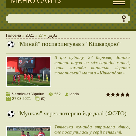
МЕНЮ САЙТУ
Головна
»
2021
»
27
»
مارس
"Минай" поспарингував з "Кішвардою"
В цю суботу, 27 березня, допоки
триває пауза на міжнародні матчі,
наша команда вирішила зіграти
товариський матч з «Кішвардою».
Чемпіонат України
562
lobda
27.03.2021
(0)
"Мункач" через лотерею йде далі (ФОТО)
Тячівська команда втримала нічию,
але поступилась у серії пенальті.