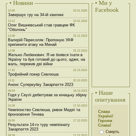
• Новини
• Ми у
Facebook
10:06
25.01.2026
Завершує гру на 34-ій хвилині
13:12
10.01.2024
Олег Вишневський став гравцем ФК
"Оболонь"
13:09
25.12.2023
Валерій Пересоляк: Пропоную УАФ
припинити атаку на Минай
12:08
25.12.2023
Желько Любенович: Я не боявся їхати в
Україну та був готовий до цього, адже, на
жаль, пережив дві війни
17:42
22.10.2023
Трофейний покер Севлюша
13:11
20.10.2023
Анонс Суперкубку Закарпаття 2023
09:54
18.10.2023
• Наше
Годя у Сеулі дебютував за юнацьку збірну
опитування
України
10:28
17.10.2023
Чемпіонство Севлюша, ривок Медеї та
Слава
бронзовіння Тячева
Україні!
Героям
09:00
17.10.2023
Результати 14-го туру чемпіонату
Слава!
Закарпаття 2023
Смерть
08:59
17.10.2023