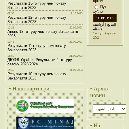
оркам!
Результати 13-го туру чемпіонату
Путін
Закарпаття 2023
ху*ло
08:55
17.10.2023
Результати 12-го туру чемпіонату
Закарпаття 2023
أرشيف
|
النتائج
15:28
29.09.2023
الأسئلة
Анонс 12-го туру чемпіонату Закарпаття
مجموع الردود:
2023
151
13:45
25.09.2023
Результати 11-го туру чемпіонату
Закарпаття 2023
15:50
21.09.2023
ДЮФЛ України. Результати 2-го туру
сезону 2023/2024
15:40
21.09.2023
Результати 10-го туру чемпіонату
Закарпаття 2023
• Наші партнери
• Архів
новин
• На