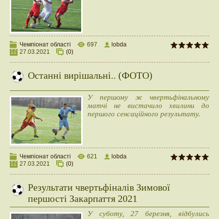
Чемпіонат області
697
lobda
27.03.2021
(0)
Останні вирішальні.. (ФОТО)
У першому ж чвертьфінальному
матчі не вистачило хвилини до
першого сенсаційного результату.
Чемпіонат області
621
lobda
27.03.2021
(0)
Результати чвертьфіналів Зимової
першості Закарпаття 2021
У суботу, 27 березня, відбулись