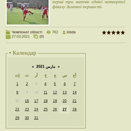
перші три матчів однієї четвертої
фіналу Зимової першості.
Чемпіонат області
762
lobda
27.03.2021
(0)
• Календар
«
مارس 2021
»
أح
س
ج
خ
أر
ث
إث
1
2
3
4
5
6
7
8
9
10
11
12
13
14
15
16
17
18
19
20
21
22
23
24
25
26
27
28
29
30
31