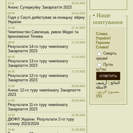
13:11
20.10.2023
Анонс Суперкубку Закарпаття 2023
09:54
18.10.2023
• Наше
Годя у Сеулі дебютував за юнацьку збірну
опитування
України
10:28
17.10.2023
Чемпіонство Севлюша, ривок Медеї та
Слава
бронзовіння Тячева
Україні!
Героям
09:00
17.10.2023
Результати 14-го туру чемпіонату
Слава!
Закарпаття 2023
Смерть
08:59
17.10.2023
оркам!
Результати 13-го туру чемпіонату
Путін
Закарпаття 2023
ху*ло
08:55
17.10.2023
Результати 12-го туру чемпіонату
Закарпаття 2023
أرشيف
|
النتائج
15:28
29.09.2023
الأسئلة
Анонс 12-го туру чемпіонату Закарпаття
مجموع الردود:
2023
151
13:45
25.09.2023
Результати 11-го туру чемпіонату
Закарпаття 2023
15:50
21.09.2023
ДЮФЛ України. Результати 2-го туру
сезону 2023/2024
15:40
21.09.2023