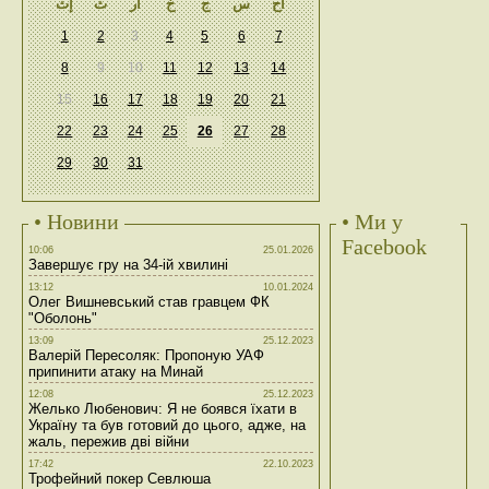
أح
س
ج
خ
أر
ث
إث
1
2
3
4
5
6
7
8
9
10
11
12
13
14
15
16
17
18
19
20
21
22
23
24
25
26
27
28
29
30
31
• Новини
• Ми у
Facebook
10:06
25.01.2026
Завершує гру на 34-ій хвилині
13:12
10.01.2024
Олег Вишневський став гравцем ФК
"Оболонь"
13:09
25.12.2023
Валерій Пересоляк: Пропоную УАФ
припинити атаку на Минай
12:08
25.12.2023
Желько Любенович: Я не боявся їхати в
Україну та був готовий до цього, адже, на
жаль, пережив дві війни
17:42
22.10.2023
Трофейний покер Севлюша