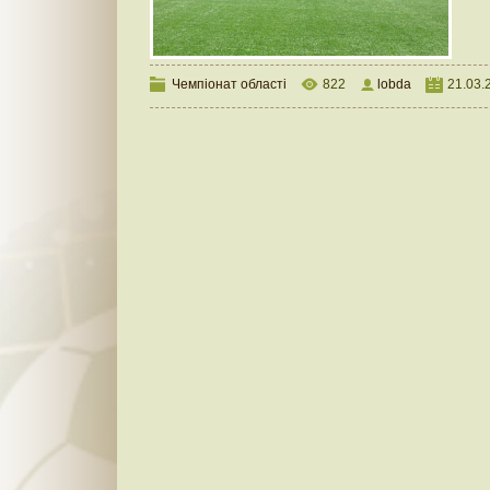
Чемпіонат області
822
lobda
21.03.