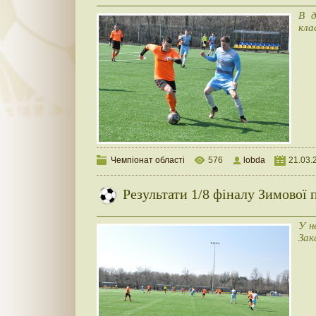
В д
кла
Чемпіонат області
576
lobda
21.03.
Результати 1/8 фіналу Зимової 
У н
Зак