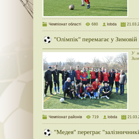
Чемпіонат області
680
lobda
21.03.
"Олімпік" перемагає у Зимовій
У н
Зим
Чемпіонат районів
719
lobda
21.03
"Медея" переграє "залізничник