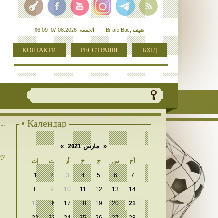
الجمعة, 07.08.2026, 06:09
Вітаю Вас
,
ضيف
!
КОНТАКТИ
РЕЄСТРАЦІЯ
ВХІД
+
• Календар
«
مارس 2021
»
гу
أح
س
ج
خ
أر
ث
إث
1
2
3
4
5
6
7
8
9
10
11
12
13
14
15
16
17
18
19
20
21
22
23
24
25
26
27
28