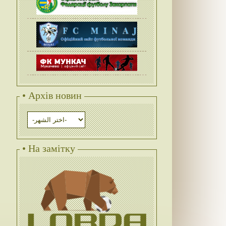
• Архів новин
• На замітку