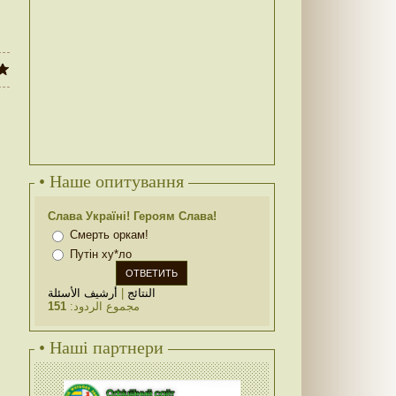
• Наше опитування
Слава Україні! Героям Слава!
Смерть оркам!
Путін ху*ло
أرشيف الأسئلة
|
النتائج
151
مجموع الردود:
• Наші партнери