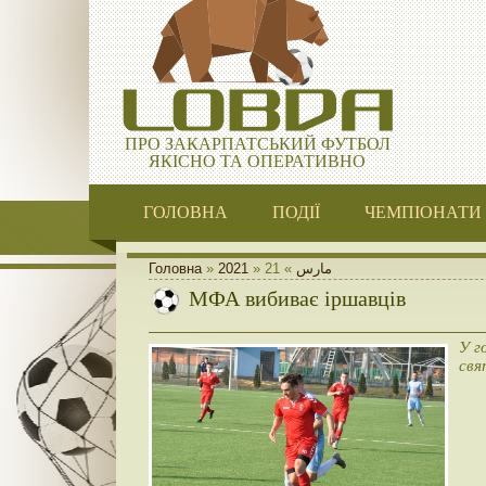
ПРО ЗАКАРПАТСЬКИЙ ФУТБОЛ
ЯКІСНО ТА ОПЕРАТИВНО
ГОЛОВНА
ПОДІЇ
ЧЕМПІОНАТИ
Головна
»
2021
»
21
»
مارس
МФА вибиває іршавців
У г
свя