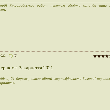
ербі Ужгородського району перемогу здобула команда вища 
сом.
2021
(0)
першості Закарпаття 2021
еділю, 21 березня, стали відомі чвертьфіналісти Зимової першос
арпаття.