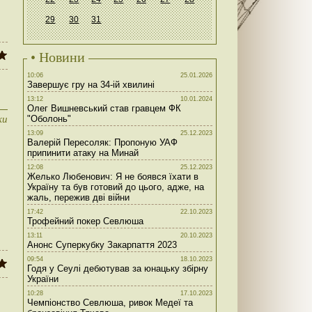
29
30
31
• Новини
10:06
25.01.2026
Завершує гру на 34-ій хвилині
13:12
10.01.2024
Олег Вишневський став гравцем ФК
ки
"Оболонь"
13:09
25.12.2023
Валерій Пересоляк: Пропоную УАФ
припинити атаку на Минай
12:08
25.12.2023
Желько Любенович: Я не боявся їхати в
Україну та був готовий до цього, адже, на
жаль, пережив дві війни
17:42
22.10.2023
Трофейний покер Севлюша
13:11
20.10.2023
Анонс Суперкубку Закарпаття 2023
09:54
18.10.2023
Годя у Сеулі дебютував за юнацьку збірну
України
10:28
17.10.2023
Чемпіонство Севлюша, ривок Медеї та