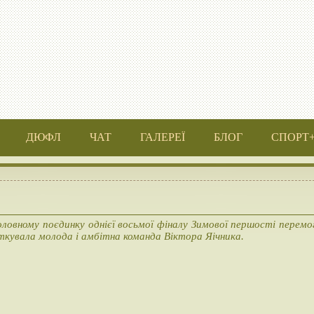
ДЮФЛ
ЧАТ
ГАЛЕРЕЇ
БЛОГ
СПОРТ
оловному поєдинку однієї восьмої фіналу Зимової першості перемо
ткувала молода і амбітна команда Віктора Яічника.