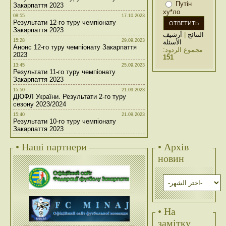
Путін
Закарпаття 2023
ху*ло
08:55
17.10.2023
Результати 12-го туру чемпіонату
Закарпаття 2023
أرشيف
|
النتائج
15:28
29.09.2023
الأسئلة
Анонс 12-го туру чемпіонату Закарпаття
مجموع الردود:
2023
151
13:45
25.09.2023
Результати 11-го туру чемпіонату
Закарпаття 2023
15:50
21.09.2023
ДЮФЛ України. Результати 2-го туру
сезону 2023/2024
15:40
21.09.2023
Результати 10-го туру чемпіонату
Закарпаття 2023
• Наші партнери
• Архів
новин
• На
замітку