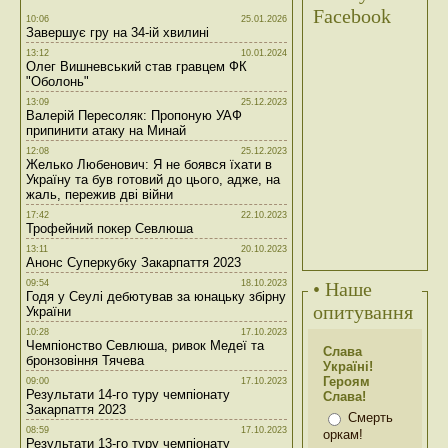
Facebook
10:06
25.01.2026
Завершує гру на 34-ій хвилині
13:12
10.01.2024
Олег Вишневський став гравцем ФК
"Оболонь"
13:09
25.12.2023
Валерій Пересоляк: Пропоную УАФ
припинити атаку на Минай
12:08
25.12.2023
Желько Любенович: Я не боявся їхати в
Україну та був готовий до цього, адже, на
жаль, пережив дві війни
17:42
22.10.2023
Трофейний покер Севлюша
13:11
20.10.2023
Анонс Суперкубку Закарпаття 2023
09:54
18.10.2023
• Наше
Годя у Сеулі дебютував за юнацьку збірну
опитування
України
10:28
17.10.2023
Чемпіонство Севлюша, ривок Медеї та
Слава
бронзовіння Тячева
Україні!
Героям
09:00
17.10.2023
Результати 14-го туру чемпіонату
Слава!
Закарпаття 2023
Смерть
08:59
17.10.2023
оркам!
Результати 13-го туру чемпіонату