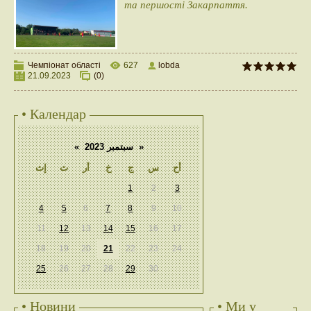
та першості Закарпаття.
Чемпіонат області
627
lobda
21.09.2023
(0)
• Календар
«
سبتمبر 2023
»
أح
س
ج
خ
أر
ث
إث
1
2
3
4
5
6
7
8
9
10
11
12
13
14
15
16
17
18
19
20
21
22
23
24
25
26
27
28
29
30
• Новини
• Ми у