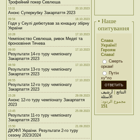
Трофейний покер Севлюша
13:11
20.10.2023
Анонс Суперкубку Закарпаття 2023
09:54
18.10.2023
• Наше
Годя у Сеулі дебютував за юнацьку збірну
опитування
України
10:28
17.10.2023
Чемпіонство Севлюша, ривок Медеї та
Слава
бронзовіння Тячева
Україні!
Героям
09:00
17.10.2023
Результати 14-го туру чемпіонату
Слава!
Закарпаття 2023
Смерть
08:59
17.10.2023
оркам!
Результати 13-го туру чемпіонату
Путін
Закарпаття 2023
ху*ло
08:55
17.10.2023
Результати 12-го туру чемпіонату
Закарпаття 2023
أرشيف
|
النتائج
15:28
29.09.2023
الأسئلة
Анонс 12-го туру чемпіонату Закарпаття
مجموع الردود:
2023
151
13:45
25.09.2023
Результати 11-го туру чемпіонату
Закарпаття 2023
15:50
21.09.2023
ДЮФЛ України. Результати 2-го туру
сезону 2023/2024