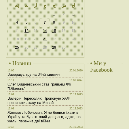
أح
س
ج
خ
أر
ث
إث
1
2
3
4
5
6
7
8
9
10
11
12
13
14
15
16
17
18
19
20
21
22
23
24
25
26
27
28
29
30
• Новини
• Ми у
Facebook
10:06
25.01.2026
Завершує гру на 34-ій хвилині
13:12
10.01.2024
Олег Вишневський став гравцем ФК
"Оболонь"
13:09
25.12.2023
Валерій Пересоляк: Пропоную УАФ
припинити атаку на Минай
12:08
25.12.2023
Желько Любенович: Я не боявся їхати в
Україну та був готовий до цього, адже, на
жаль, пережив дві війни
17:42
22.10.2023