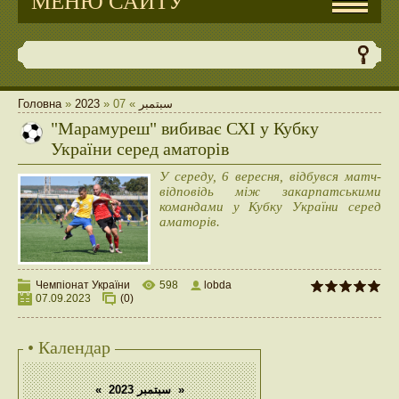
МЕНЮ САЙТУ
Головна
»
2023
»
07
»
سبتمبر
"Марамуреш" вибиває СХІ у Кубку
України серед аматорів
У середу, 6 вересня, відбувся матч-
відповідь між закарпатськими
командами у Кубку України серед
аматорів.
Чемпіонат України
598
lobda
07.09.2023
(0)
• Календар
«
سبتمبر 2023
»