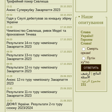
Трофейний покер Севлюша
13:11
20.10.2023
Анонс Суперкубку Закарпаття 2023
09:54
18.10.2023
• Наше
Годя у Сеулі дебютував за юнацьку збірну
опитування
України
10:28
17.10.2023
Чемпіонство Севлюша, ривок Медеї та
Слава
бронзовіння Тячева
Україні!
Героям
09:00
17.10.2023
Результати 14-го туру чемпіонату
Слава!
Закарпаття 2023
Смерть
08:59
17.10.2023
оркам!
Результати 13-го туру чемпіонату
Путін
Закарпаття 2023
ху*ло
08:55
17.10.2023
Результати 12-го туру чемпіонату
Закарпаття 2023
أرشيف
|
النتائج
15:28
29.09.2023
الأسئلة
Анонс 12-го туру чемпіонату Закарпаття
مجموع الردود:
2023
151
13:45
25.09.2023
Результати 11-го туру чемпіонату
Закарпаття 2023
15:50
21.09.2023
ДЮФЛ України. Результати 2-го туру
сезону 2023/2024