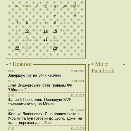
أح
س
ج
خ
أر
ث
إث
1
2
3
4
5
6
7
8
9
10
11
12
13
14
15
16
17
18
19
20
21
22
23
24
25
26
27
28
29
30
• Новини
• Ми у
Facebook
10:06
25.01.2026
Завершує гру на 34-ій хвилині
13:12
10.01.2024
Олег Вишневський став гравцем ФК
"Оболонь"
13:09
25.12.2023
Валерій Пересоляк: Пропоную УАФ
припинити атаку на Минай
12:08
25.12.2023
Желько Любенович: Я не боявся їхати в
Україну та був готовий до цього, адже, на
жаль, пережив дві війни
17:42
22.10.2023