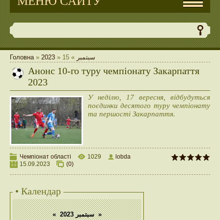
МЕНЮ САЙТУ
Головна
»
2023
»
15
»
سبتمبر
Анонс 10-го туру чемпіонату Закарпаття
2023
У неділю, 17 вересня, відбудуться
поєдинки десятого туру чемпіонату
та першості Закарпаття.
Чемпіонат області
1029
lobda
15.09.2023
(0)
• Календар
«
سبتمبر 2023
»