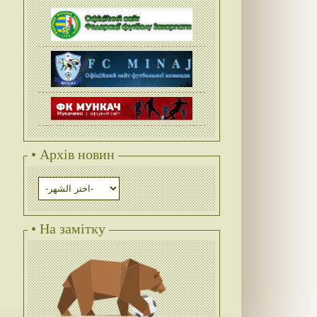
• Архів новин
• На замітку