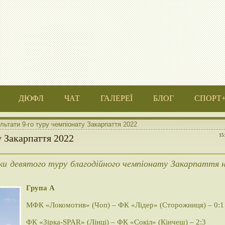
ДЮФЛ
ЧАТ
ГАЛЕРЕЇ
БЛОГ
СПОРТ
льтати 9-го туру чемпіонату Закарпаття 2022
у Закарпаття 2022
15
нки девятого туру благодійного чемпіонату Закарпаття 
Група А
МФК «Локомотив» (Чоп) – ФК «Лідер» (Сторожниця) – 0:1
ФК «Зірка-SPAR» (Лінці) – ФК «Сокіл» (Кінчеш) – 2:3