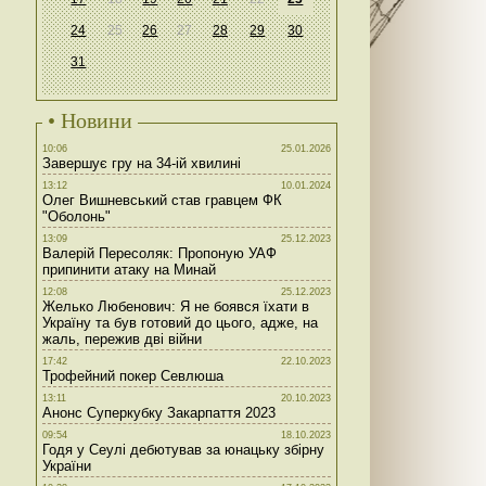
24
25
26
27
28
29
30
31
• Новини
10:06
25.01.2026
Завершує гру на 34-ій хвилині
13:12
10.01.2024
Олег Вишневський став гравцем ФК
"Оболонь"
13:09
25.12.2023
Валерій Пересоляк: Пропоную УАФ
припинити атаку на Минай
12:08
25.12.2023
Желько Любенович: Я не боявся їхати в
Україну та був готовий до цього, адже, на
жаль, пережив дві війни
17:42
22.10.2023
Трофейний покер Севлюша
13:11
20.10.2023
Анонс Суперкубку Закарпаття 2023
09:54
18.10.2023
Годя у Сеулі дебютував за юнацьку збірну
України