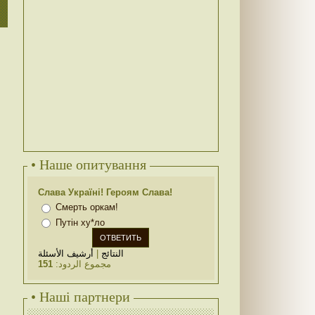
• Наше опитування
Слава Україні! Героям Слава!
Смерть оркам!
Путін ху*ло
أرشيف الأسئلة
|
النتائج
151
مجموع الردود:
• Наші партнери