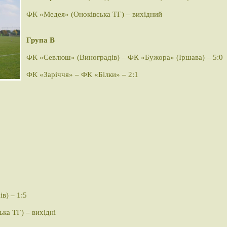
ФК «Медея» (Оноківська ТГ) – вихідний
Група В
ФК «Севлюш» (Виноградів) – ФК «Бужора» (Іршава) – 5:0
ФК «Заріччя» – ФК «Білки» – 2:1
в) – 1:5
а ТГ) – вихідні