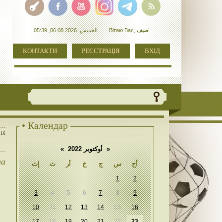
الخميس, 06.08.2026, 05:39
Вітаю Вас
,
ضيف
!
КОНТАКТИ
РЕЄСТРАЦІЯ
ВХІД
+
• Календар
:16
«
أوكتوبر 2022
»
на
أح
س
ج
خ
أر
ث
إث
1
2
3
4
5
6
7
8
9
10
11
12
13
14
15
16
17
18
19
20
21
22
23