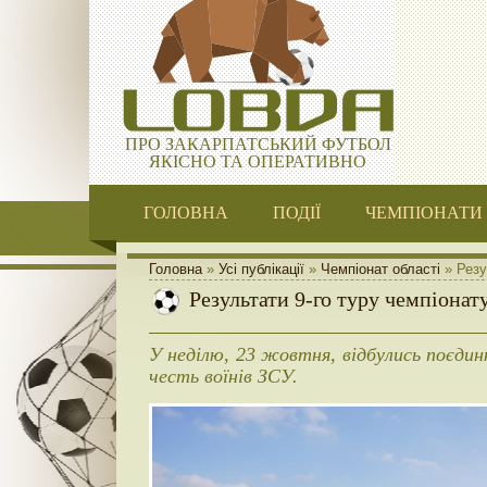
ПРО ЗАКАРПАТСЬКИЙ ФУТБОЛ
ЯКІСНО ТА ОПЕРАТИВНО
ГОЛОВНА
ПОДІЇ
ЧЕМПІОНАТИ
Головна
»
Усі публікації
»
Чемпіонат області
» Резу
Результати 9-го туру чемпіонат
У неділю, 23 жовтня, відбулись поєди
честь воїнів ЗСУ.