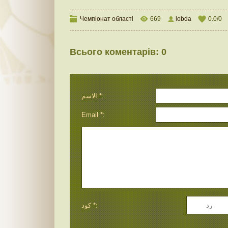
Чемпіонат області
669
lobda
0.0
/
0
Всього коментарів
:
0
الاسم *:
Email *:
كود *: