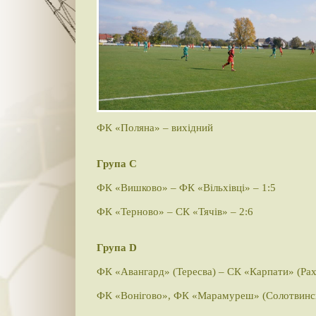
ФК «Поляна» – вихідний
Група С
ФК «Вишково» – ФК «Вільхівці» – 1:5
ФК «Терново» – СК «Тячів» – 2:6
Група D
ФК «Авангард» (Тересва) – СК «Карпати» (Рахі
ФК «Вонігово», ФК «Марамуреш» (Солотвинськ