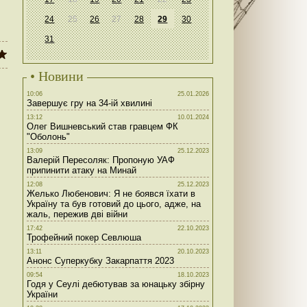
24
25
26
27
28
29
30
31
• Новини
10:06
25.01.2026
Завершує гру на 34-ій хвилині
13:12
10.01.2024
Олег Вишневський став гравцем ФК
"Оболонь"
13:09
25.12.2023
Валерій Пересоляк: Пропоную УАФ
припинити атаку на Минай
12:08
25.12.2023
Желько Любенович: Я не боявся їхати в
Україну та був готовий до цього, адже, на
жаль, пережив дві війни
17:42
22.10.2023
Трофейний покер Севлюша
13:11
20.10.2023
Анонс Суперкубку Закарпаття 2023
09:54
18.10.2023
Годя у Сеулі дебютував за юнацьку збірну
України