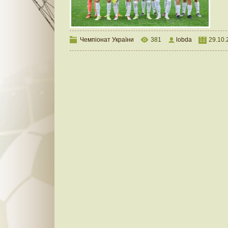
Чемпіонат України
381
lobda
29.10.