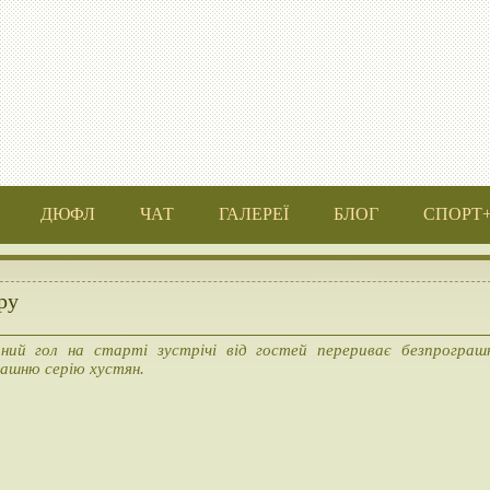
ДЮФЛ
ЧАТ
ГАЛЕРЕЇ
БЛОГ
СПОРТ
ру
ний гол на старті зустрічі від гостей перериває безпрограш
ашню серію хустян.