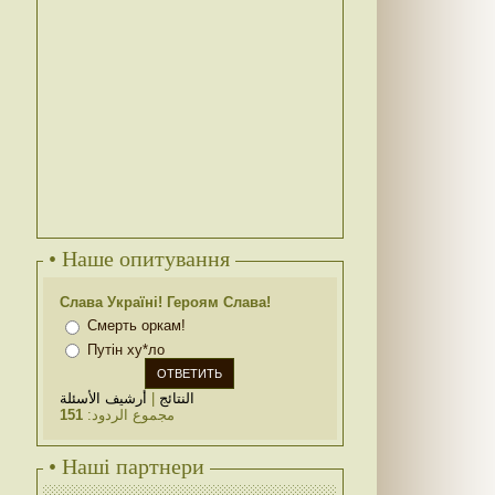
• Наше опитування
Слава Україні! Героям Слава!
Смерть оркам!
Путін ху*ло
أرشيف الأسئلة
|
النتائج
151
مجموع الردود:
• Наші партнери