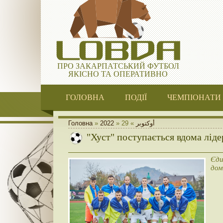
ПРО ЗАКАРПАТСЬКИЙ ФУТБОЛ
ЯКІСНО ТА ОПЕРАТИВНО
ГОЛОВНА
ПОДІЇ
ЧЕМПІОНАТИ
Головна
»
2022
»
29
»
أوكتوبر
"Хуст" поступається вдома ліде
Єди
дом