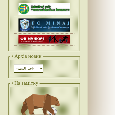
• Архів новин
• На замітку