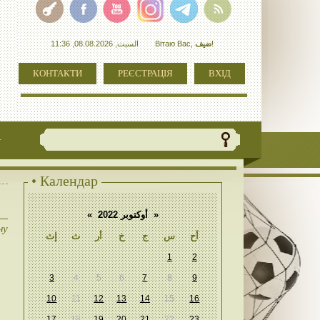
السبت, 08.08.2026, 11:36
Вітаю Вас
,
ضيف
!
КОНТАКТИ
РЕЄСТРАЦІЯ
ВХІД
+
• Календар
«
أوكتوبر 2022
»
ну
أح
س
ج
خ
أر
ث
إث
1
2
3
4
5
6
7
8
9
10
11
12
13
14
15
16
17
18
19
20
21
22
23