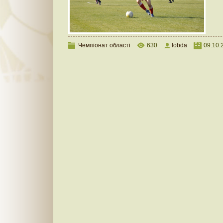
Чемпіонат області
630
lobda
09.10.