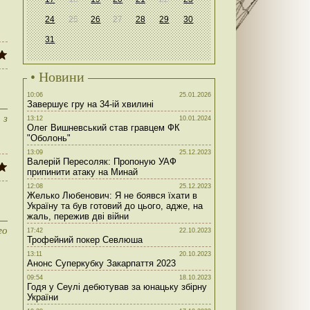
24
25
26
27
28
29
30
31
• Новини
10:06
25.01.2026
Завершує гру на 34-ій хвилині
 з
13:12
10.01.2024
Олег Вишневський став гравцем ФК
"Оболонь"
13:09
25.12.2023
Валерій Пересоляк: Пропоную УАФ
припинити атаку на Минай
12:08
25.12.2023
Желько Любенович: Я не боявся їхати в
Україну та був готовий до цього, адже, на
жаль, пережив дві війни
го
17:42
22.10.2023
Трофейний покер Севлюша
13:11
20.10.2023
Анонс Суперкубку Закарпаття 2023
09:54
18.10.2023
Годя у Сеулі дебютував за юнацьку збірну
України