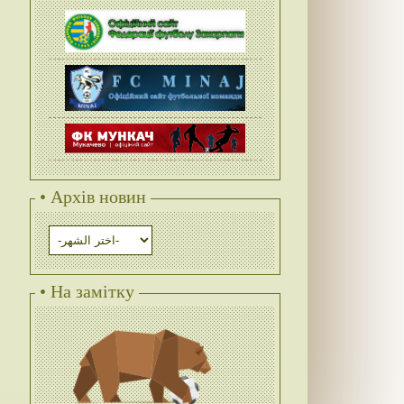
• Архів новин
• На замітку