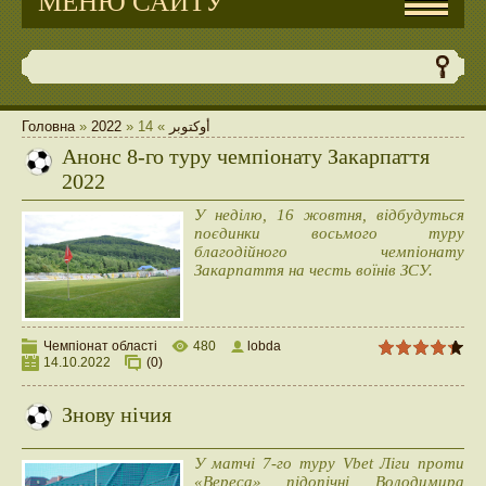
МЕНЮ САЙТУ
Головна
»
2022
»
14
»
أوكتوبر
Анонс 8-го туру чемпіонату Закарпаття
2022
У неділю, 16 жовтня, відбудуться
поєдинки восьмого туру
благодійного чемпіонату
Закарпаття на честь воїнів ЗСУ.
Чемпіонат області
480
lobda
14.10.2022
(0)
Знову нічия
У матчі 7-го туру Vbet Ліги проти
«Вереса» підопічні Володимира