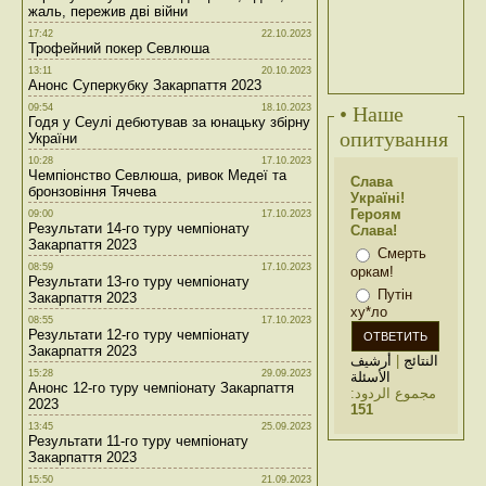
жаль, пережив дві війни
17:42
22.10.2023
Трофейний покер Севлюша
13:11
20.10.2023
Анонс Суперкубку Закарпаття 2023
09:54
18.10.2023
• Наше
Годя у Сеулі дебютував за юнацьку збірну
опитування
України
10:28
17.10.2023
Чемпіонство Севлюша, ривок Медеї та
Слава
бронзовіння Тячева
Україні!
Героям
09:00
17.10.2023
Результати 14-го туру чемпіонату
Слава!
Закарпаття 2023
Смерть
08:59
17.10.2023
оркам!
Результати 13-го туру чемпіонату
Путін
Закарпаття 2023
ху*ло
08:55
17.10.2023
Результати 12-го туру чемпіонату
Закарпаття 2023
أرشيف
|
النتائج
15:28
29.09.2023
الأسئلة
Анонс 12-го туру чемпіонату Закарпаття
مجموع الردود:
2023
151
13:45
25.09.2023
Результати 11-го туру чемпіонату
Закарпаття 2023
15:50
21.09.2023