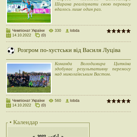
Шарана реалізувати свою перевагу
вдалось лише один раз.
Чемпіонат України
330
lobda
14.10.2022
(0)
Розгром по-хустськи від Василя Луціва
Команда Володимира Циткіна
здобуває результативну перемогу
над миколаївським Вастом.
Чемпіонат України
560
lobda
14.10.2022
(0)
• Календар
«
أوكتوبر 2022
»