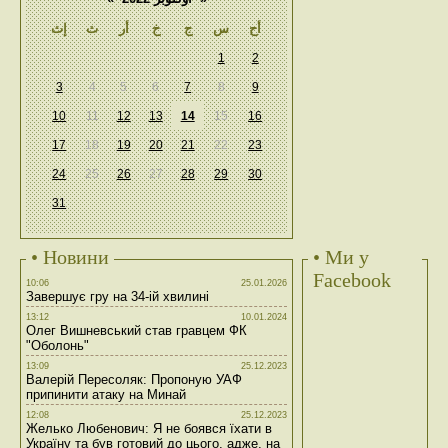
أح
س
ج
خ
أر
ث
إث
1
2
3
4
5
6
7
8
9
10
11
12
13
14
15
16
17
18
19
20
21
22
23
24
25
26
27
28
29
30
31
• Новини
• Ми у
Facebook
10:06
25.01.2026
Завершує гру на 34-ій хвилині
13:12
10.01.2024
Олег Вишневський став гравцем ФК
"Оболонь"
13:09
25.12.2023
Валерій Пересоляк: Пропоную УАФ
припинити атаку на Минай
12:08
25.12.2023
Желько Любенович: Я не боявся їхати в
Україну та був готовий до цього, адже, на