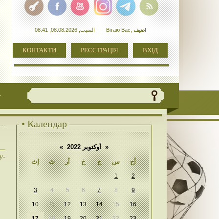
السبت, 08.08.2026, 08:41
Вітаю Вас
,
ضيف
!
КОНТАКТИ
РЕЄСТРАЦІЯ
ВХІД
+
• Календар
«
أوكتوبر 2022
»
у-
أح
س
ج
خ
أر
ث
إث
1
2
3
4
5
6
7
8
9
10
11
12
13
14
15
16
17
18
19
20
21
22
23