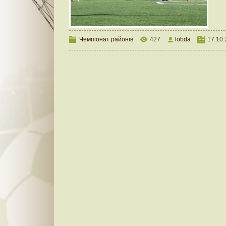
Чемпіонат районів
427
lobda
17.10