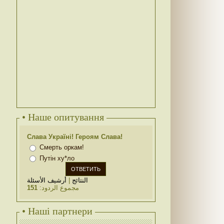
• Наше опитування
Слава Україні! Героям Слава!
Смерть оркам!
Путін ху*ло
أرشيف الأسئلة
|
النتائج
151
مجموع الردود:
• Наші партнери