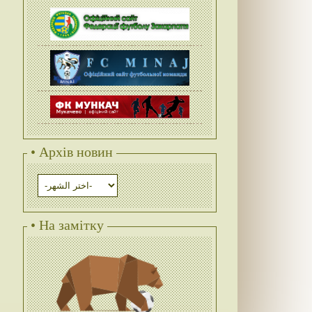
• Архів новин
• На замітку