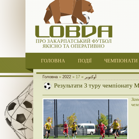
ПРО ЗАКАРПАТСЬКИЙ ФУТБОЛ
ЯКІСНО ТА ОПЕРАТИВНО
ГОЛОВНА
ПОДІЇ
ЧЕМПІОНАТИ
Головна
»
2022
»
17
»
أوكتوبر
Результати 3 туру чемпіонату 
Зав
чем