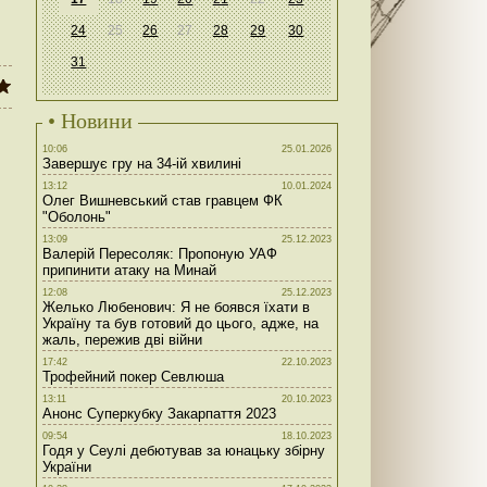
24
25
26
27
28
29
30
31
• Новини
10:06
25.01.2026
Завершує гру на 34-ій хвилині
13:12
10.01.2024
Олег Вишневський став гравцем ФК
"Оболонь"
13:09
25.12.2023
Валерій Пересоляк: Пропоную УАФ
припинити атаку на Минай
12:08
25.12.2023
Желько Любенович: Я не боявся їхати в
Україну та був готовий до цього, адже, на
жаль, пережив дві війни
17:42
22.10.2023
Трофейний покер Севлюша
13:11
20.10.2023
Анонс Суперкубку Закарпаття 2023
09:54
18.10.2023
Годя у Сеулі дебютував за юнацьку збірну
України