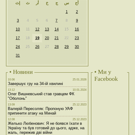
أح
س
ج
خ
أر
ث
إث
1
2
3
4
5
6
7
8
9
10
11
12
13
14
15
16
17
18
19
20
21
22
23
24
25
26
27
28
29
30
31
• Новини
• Ми у
Facebook
10:06
25.01.2026
Завершує гру на 34-ій хвилині
13:12
10.01.2024
Олег Вишневський став гравцем ФК
"Оболонь"
13:09
25.12.2023
Валерій Пересоляк: Пропоную УАФ
припинити атаку на Минай
12:08
25.12.2023
Желько Любенович: Я не боявся їхати в
Україну та був готовий до цього, адже, на
жаль, пережив дві війни