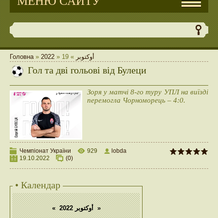
МЕНЮ САЙТУ
Головна
»
2022
»
19
»
أوكتوبر
Гол та дві гольові від Булеци
Зоря у матчі 8-го туру УПЛ на виїзді
перемогла Чорноморець – 4:0.
Чемпіонат України
929
lobda
19.10.2022
(0)
• Календар
«
أوكتوبر 2022
»