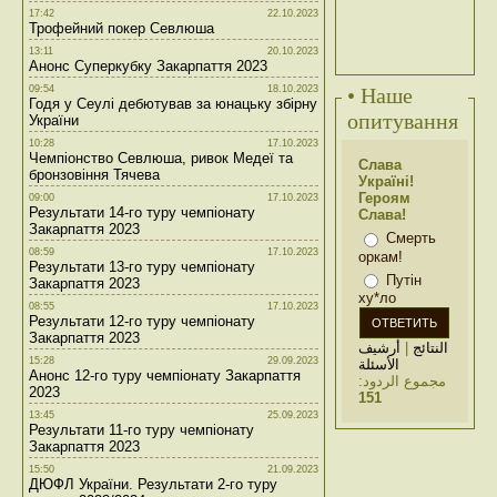
17:42
22.10.2023
Трофейний покер Севлюша
13:11
20.10.2023
Анонс Суперкубку Закарпаття 2023
09:54
18.10.2023
• Наше
Годя у Сеулі дебютував за юнацьку збірну
опитування
України
10:28
17.10.2023
Чемпіонство Севлюша, ривок Медеї та
Слава
бронзовіння Тячева
Україні!
Героям
09:00
17.10.2023
Результати 14-го туру чемпіонату
Слава!
Закарпаття 2023
Смерть
08:59
17.10.2023
оркам!
Результати 13-го туру чемпіонату
Путін
Закарпаття 2023
ху*ло
08:55
17.10.2023
Результати 12-го туру чемпіонату
Закарпаття 2023
أرشيف
|
النتائج
15:28
29.09.2023
الأسئلة
Анонс 12-го туру чемпіонату Закарпаття
مجموع الردود:
2023
151
13:45
25.09.2023
Результати 11-го туру чемпіонату
Закарпаття 2023
15:50
21.09.2023
ДЮФЛ України. Результати 2-го туру